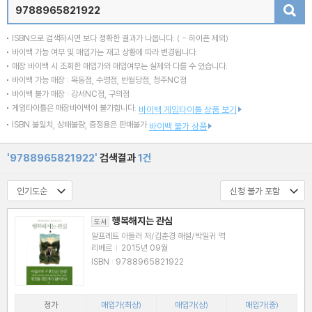
검색
ISBN으로 검색하시면 보다 정확한 결과가 나옵니다.
( - 하이픈 제외)
바이백 가능 여부 및 매입가는 재고 상황에 따라 변경됩니다.
매장 바이백 시 조회한 매입가와 매입여부는 실제와 다를 수 있습니다.
바이백 가능 매장 : 목동점, 수영점, 반월당점, 청주NC점
바이백 불가 매장 : 강서NC점, 구의점
게임타이틀은 매장바이백이 불가합니다.
바이백 게임타이틀 상품 보기
ISBN 불일치, 상태불량, 증정용은 판매불가
바이백 불가 상품
'9788965821922'
검색결과
1건
행복해지는 관심
도서
알프레트 아들러 저/김춘경 해설/박일귀 역
리베르
|
2015년 09월
ISBN : 9788965821922
정가
매입가(최상)
매입가(상)
매입가(중)