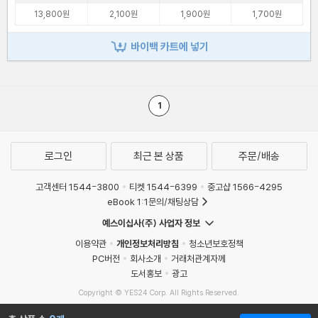
13,800원
2,100원
1,900원
1,700원
바이백 카트에 넣기
1
로그인
최근 본 상품
주문/배송
고객센터 1544-3800
티켓 1544-6399
중고샵 1566-4295
eBook 1:1문의/채팅상담
예스이십사(주) 사업자 정보
이용약관
개인정보처리방침
청소년보호정책
PC버전
회사소개
거래처관계자께
도서홍보
광고
Copyright © YES24 Corp. All Rights Reserved.
MATOM15