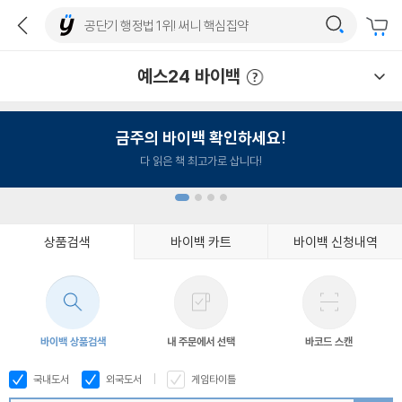
예스24 바이백
예스24 바이백 이용안내
금주의 바이백 확인하세요!
다 읽은 책 최고가로 삽니다!
상품검색
바이백 카트
바이백 신청내역
1
2
3
4
바이백 상품검색
내 주문에서 선택
바코드 스캔
국내도서
외국도서
게임타이틀