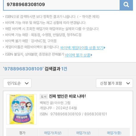
검색
ISBN으로 검색하시면 보다 정확한 결과가 나옵니다.
( - 하이픈 제외)
바이백 가능 여부 및 매입가는 재고 상황에 따라 변경됩니다.
매장 바이백 시 조회한 매입가와 매입여부는 실제와 다를 수 있습니다.
바이백 가능 매장 : 목동점, 수영점, 반월당점, 청주NC점
바이백 불가 매장 : 강서NC점, 구의점
게임타이틀은 매장바이백이 불가합니다.
바이백 게임타이틀 상품 보기
ISBN 불일치, 상태불량, 증정용은 판매불가
바이백 불가 상품
'9788968308109'
검색결과
1건
진짜 범인은 바로 나야!
도서
백혜진 글/이수현 그림
개암나무
|
2024년 04월
ISBN : 9788968308109 / 8968308101
정가
매입가(최상)
매입가(상)
매입가(중)