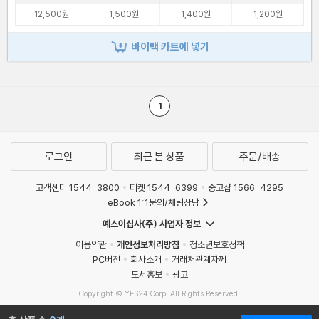
12,500원
1,500원
1,400원
1,200원
바이백 카트에 넣기
1
로그인
최근 본 상품
주문/배송
고객센터 1544-3800
티켓 1544-6399
중고샵 1566-4295
eBook 1:1문의/채팅상담
예스이십사(주) 사업자 정보
이용약관
개인정보처리방침
청소년보호정책
PC버전
회사소개
거래처관계자께
도서홍보
광고
Copyright © YES24 Corp. All Rights Reserved.
MATOM14