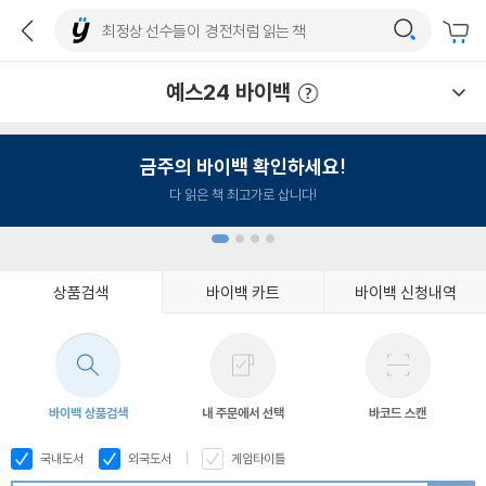
예스24 바이백
예스24 바이백 이용안내
금주의 바이백 확인하세요!
다 읽은 책 최고가로 삽니다!
상품검색
바이백 카트
바이백 신청내역
1
2
3
4
바이백 상품검색
내 주문에서 선택
바코드 스캔
국내도서
외국도서
게임타이틀