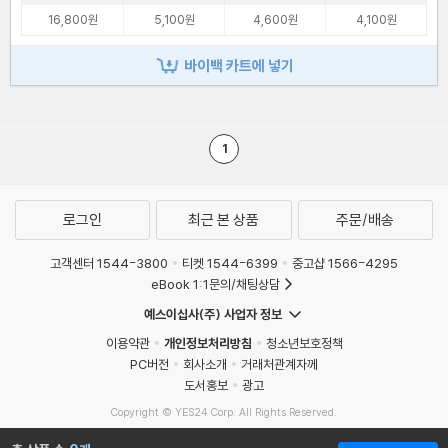
16,800원
5,100원
4,600원
4,100원
바이백 카트에 넣기
1
로그인
최근 본 상품
주문/배송
고객센터 1544-3800
티켓 1544-6399
중고샵 1566-4295
eBook 1:1문의/채팅상담
예스이십사(주) 사업자 정보
이용약관
개인정보처리방침
청소년보호정책
PC버전
회사소개
거래처관계자께
도서홍보
광고
Copyright © YES24 Corp. All Rights Reserved.
MATOM4