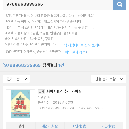
검색
ISBN으로 검색하시면 보다 정확한 결과가 나옵니다.
( - 하이픈 제외)
바이백 가능 여부 및 매입가는 재고 상황에 따라 변경됩니다.
매장 바이백 시 조회한 매입가와 매입여부는 실제와 다를 수 있습니다.
바이백 가능 매장 : 목동점, 수영점, 반월당점, 청주NC점
바이백 불가 매장 : 강서NC점, 구의점
게임타이틀은 매장바이백이 불가합니다.
바이백 게임타이틀 상품 보기
ISBN 불일치, 상태불량, 증정용은 판매불가
바이백 불가 상품
'9788968335365'
검색결과
1건
화학자K의 추리 과학실
도서
이광렬 저
블랙피쉬
|
2026년 03월
ISBN : 9788968335365 / 8968335362
정가
매입가(최상)
매입가(상)
매입가(중)