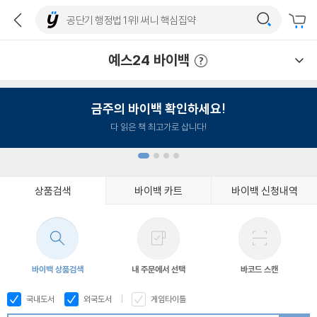
예스24 바이백
예스24 바이백 이용안내
금주의 바이백 확인하세요!
다 읽은 책 최고가로 삽니다!
상품검색
바이백 카트
바이백 신청내역
1
2
3
4
바이백 상품검색
내 주문에서 선택
바코드 스캔
국내도서
외국도서
게임타이틀