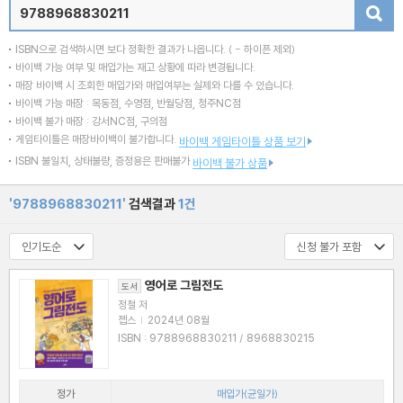
검색
ISBN으로 검색하시면 보다 정확한 결과가 나옵니다.
( - 하이픈 제외)
바이백 가능 여부 및 매입가는 재고 상황에 따라 변경됩니다.
매장 바이백 시 조회한 매입가와 매입여부는 실제와 다를 수 있습니다.
바이백 가능 매장 : 목동점, 수영점, 반월당점, 청주NC점
바이백 불가 매장 : 강서NC점, 구의점
게임타이틀은 매장바이백이 불가합니다.
바이백 게임타이틀 상품 보기
ISBN 불일치, 상태불량, 증정용은 판매불가
바이백 불가 상품
'9788968830211'
검색결과
1건
영어로 그림전도
도서
정철 저
젭스
|
2024년 08월
ISBN : 9788968830211 / 8968830215
정가
매입가(균일가)