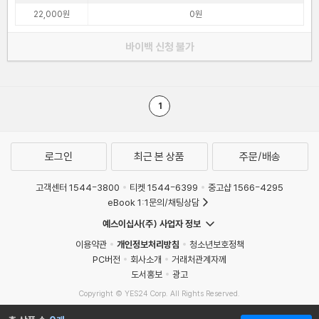
22,000원
0원
바이백 신청 불가
1
로그인
최근 본 상품
주문/배송
고객센터 1544-3800
티켓 1544-6399
중고샵 1566-4295
eBook 1:1문의/채팅상담
예스이십사(주) 사업자 정보
이용약관
개인정보처리방침
청소년보호정책
PC버전
회사소개
거래처관계자께
도서홍보
광고
Copyright © YES24 Corp. All Rights Reserved.
MATOM3