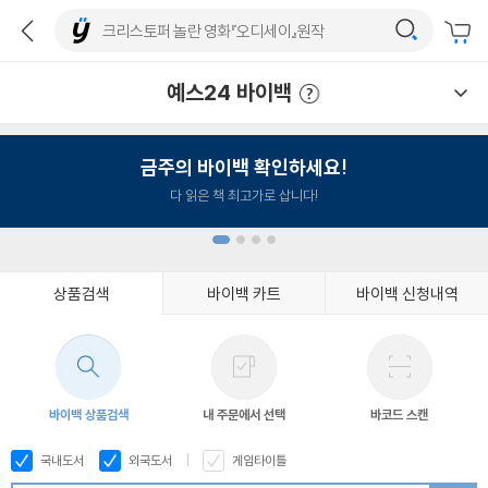
예스24 바이백
예스24 바이백 이용안내
금주의 바이백 확인하세요!
다 읽은 책 최고가로 삽니다!
상품검색
바이백 카트
바이백 신청내역
1
2
3
4
바이백 상품검색
내 주문에서 선택
바코드 스캔
국내도서
외국도서
게임타이틀