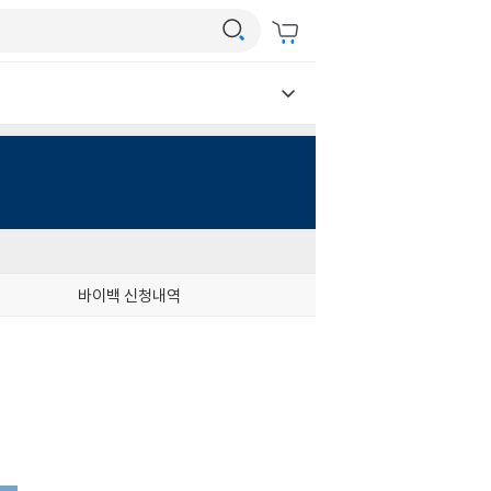
바이백 신청내역