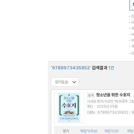
I
바
매
바
바
I
'9788973435852'
검색결과
1건
청소년을 위한 수호지
도서
시내암 원저/이상인 역/최정주 그
평단
|
2025년 05월
ISBN : 9788973435852 / 89734
3585X
정가
매입가(최상)
매입가(상)
매입