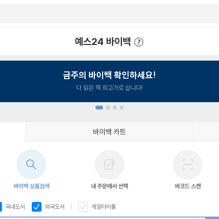
예스24 바이백
예스24 바이백 이용안내
금주의 바이백 확인하세요!
다 읽은 책 최고가로 삽니다!
바이백 카트
1
2
3
4
바이백 상품검색
내 주문에서 선택
바코드 스캔
국내도서
외국도서
게임타이틀