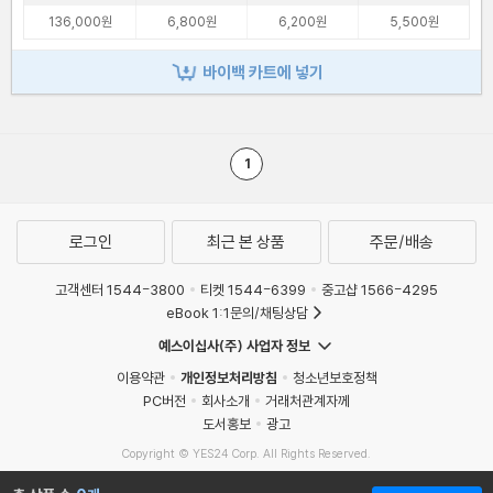
136,000원
6,800원
6,200원
5,500원
바이백 카트에 넣기
1
로그인
최근 본 상품
주문/배송
고객센터 1544-3800
티켓 1544-6399
중고샵 1566-4295
eBook 1:1문의/채팅상담
예스이십사(주) 사업자 정보
이용약관
개인정보처리방침
청소년보호정책
PC버전
회사소개
거래처관계자께
도서홍보
광고
Copyright © YES24 Corp. All Rights Reserved.
MATOM6