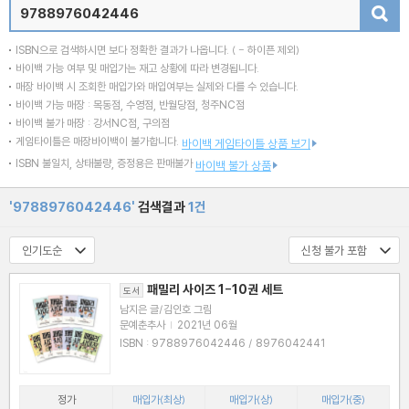
검색
ISBN으로 검색하시면 보다 정확한 결과가 나옵니다.
( - 하이픈 제외)
바이백 가능 여부 및 매입가는 재고 상황에 따라 변경됩니다.
매장 바이백 시 조회한 매입가와 매입여부는 실제와 다를 수 있습니다.
바이백 가능 매장 : 목동점, 수영점, 반월당점, 청주NC점
바이백 불가 매장 : 강서NC점, 구의점
게임타이틀은 매장바이백이 불가합니다.
바이백 게임타이틀 상품 보기
ISBN 불일치, 상태불량, 증정용은 판매불가
바이백 불가 상품
'9788976042446'
검색결과
1건
패밀리 사이즈 1-10권 세트
도서
남지은 글/김인호 그림
문예춘추사
|
2021년 06월
ISBN : 9788976042446 / 8976042441
정가
매입가(최상)
매입가(상)
매입가(중)