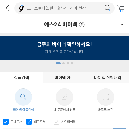
예스24 바이백
예스24 바이백 이용안내
금주의 바이백 확인하세요!
다 읽은 책 최고가로 삽니다!
상품검색
바이백 카트
바이백 신청내역
1
2
3
4
바이백 상품검색
내 주문에서 선택
바코드 스캔
국내도서
외국도서
게임타이틀