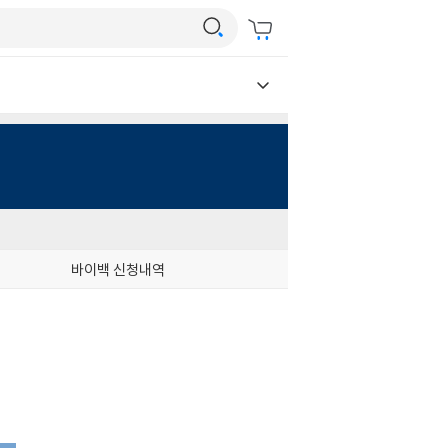
바이백 신청내역