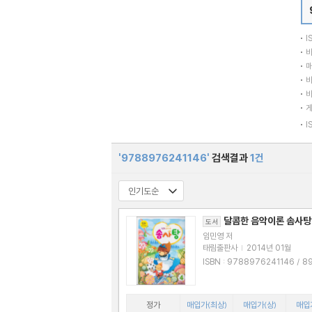
I
바
매
바
바
I
'9788976241146'
검색결과
1건
달콤한 음악이론 솜사탕
도서
임민영 저
태림출판사
|
2014년 01월
ISBN : 9788976241146 / 8976241
142
정가
매입가(최상)
매입가(상)
매입