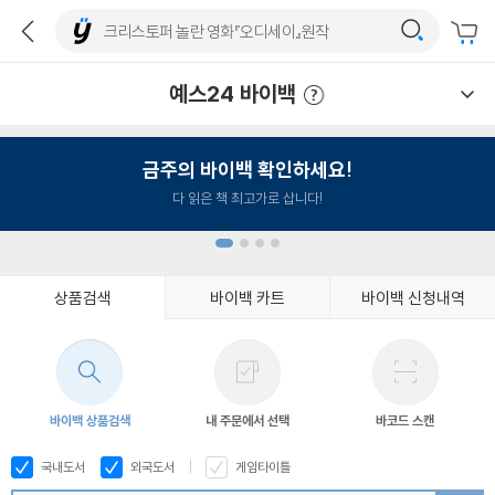
예스24 바이백
예스24 바이백 이용안내
금주의 바이백 확인하세요!
다 읽은 책 최고가로 삽니다!
상품검색
바이백 카트
바이백 신청내역
1
2
3
4
바이백 상품검색
내 주문에서 선택
바코드 스캔
국내도서
외국도서
게임타이틀