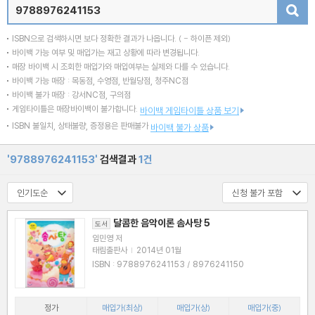
검색
ISBN으로 검색하시면 보다 정확한 결과가 나옵니다.
( - 하이픈 제외)
바이백 가능 여부 및 매입가는 재고 상황에 따라 변경됩니다.
매장 바이백 시 조회한 매입가와 매입여부는 실제와 다를 수 있습니다.
바이백 가능 매장 : 목동점, 수영점, 반월당점, 청주NC점
바이백 불가 매장 : 강서NC점, 구의점
게임타이틀은 매장바이백이 불가합니다.
바이백 게임타이틀 상품 보기
ISBN 불일치, 상태불량, 증정용은 판매불가
바이백 불가 상품
'9788976241153'
검색결과
1건
달콤한 음악이론 솜사탕 5
도서
임민영 저
태림출판사
|
2014년 01월
ISBN : 9788976241153 / 8976241150
정가
매입가(최상)
매입가(상)
매입가(중)