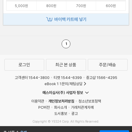
5,000원
800원
700원
600원
바이백 카트에 넣기
1
로그인
최근 본 상품
주문/배송
고객센터 1544-3800
티켓 1544-6399
중고샵 1566-4295
eBook 1:1문의/채팅상담
예스이십사(주) 사업자 정보
이용약관
개인정보처리방침
청소년보호정책
PC버전
회사소개
거래처관계자께
도서홍보
광고
Copyright © YES24 Corp. All Rights Reserved.
MATOM2