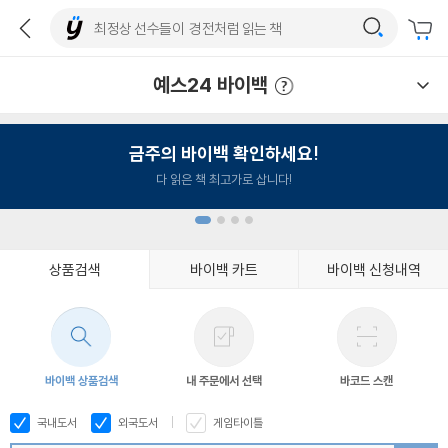
예스24 바이백
예스24 바이백 이용안내
금주의 바이백 확인하세요!
다 읽은 책 최고가로 삽니다!
상품검색
바이백 카트
바이백 신청내역
1
2
3
4
바이백 상품검색
내 주문에서 선택
바코드 스캔
국내도서
외국도서
게임타이틀