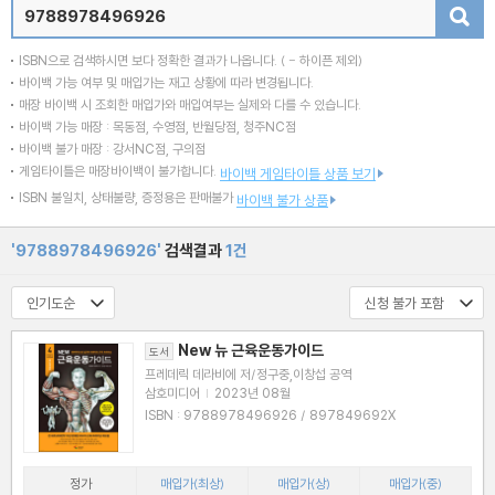
검색
ISBN으로 검색하시면 보다 정확한 결과가 나옵니다.
( - 하이픈 제외)
바이백 가능 여부 및 매입가는 재고 상황에 따라 변경됩니다.
매장 바이백 시 조회한 매입가와 매입여부는 실제와 다를 수 있습니다.
바이백 가능 매장 : 목동점, 수영점, 반월당점, 청주NC점
바이백 불가 매장 : 강서NC점, 구의점
게임타이틀은 매장바이백이 불가합니다.
바이백 게임타이틀 상품 보기
ISBN 불일치, 상태불량, 증정용은 판매불가
바이백 불가 상품
'9788978496926'
검색결과
1건
New 뉴 근육운동가이드
도서
프레데릭 데라비에 저/정구중,이창섭 공역
삼호미디어
|
2023년 08월
ISBN : 9788978496926 / 897849692X
정가
매입가(최상)
매입가(상)
매입가(중)