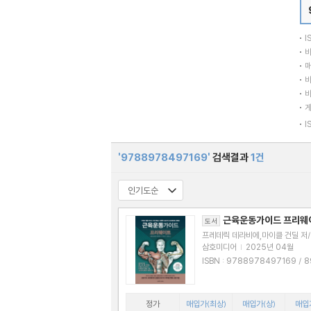
I
바
매
바
바
I
'9788978497169'
검색결과
1건
근육운동가이드 프리웨
도서
프레데릭 데라비에,마이클 건딜 저
역/정구중 감수
삼호미디어
|
2025년 04월
ISBN : 9788978497169 / 897849
7160
정가
매입가(최상)
매입가(상)
매입