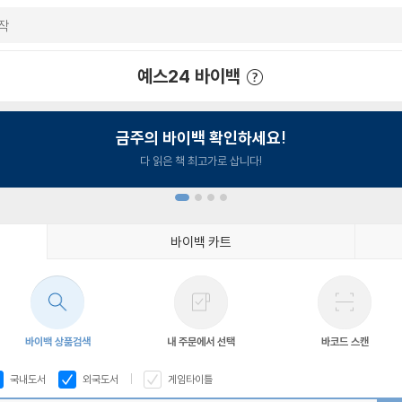
예스24 바이백
예스24 바이백 이용안내
금주의 바이백 확인하세요!
다 읽은 책 최고가로 삽니다!
바이백 카트
1
2
3
4
바이백 상품검색
내 주문에서 선택
바코드 스캔
국내도서
외국도서
게임타이틀