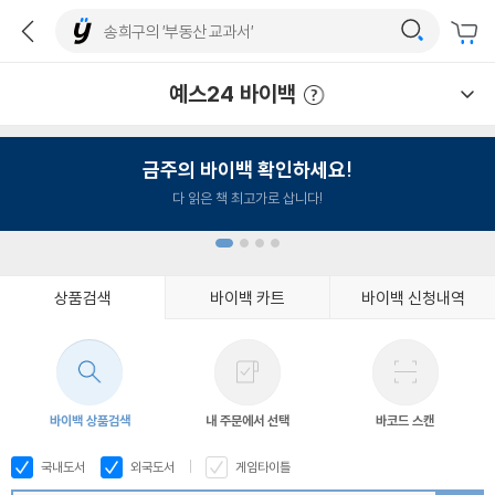
예스24 바이백
예스24 바이백 이용안내
금주의 바이백 확인하세요!
다 읽은 책 최고가로 삽니다!
상품검색
바이백 카트
바이백 신청내역
1
2
3
4
바이백 상품검색
내 주문에서 선택
바코드 스캔
국내도서
외국도서
게임타이틀