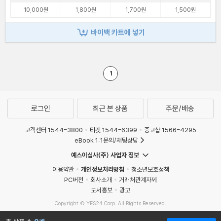
10,000원
1,800원
1,700원
1,500원
바이백 카트에 넣기
1
로그인
최근 본 상품
주문/배송
고객센터 1544-3800
티켓 1544-6399
중고샵 1566-4295
eBook 1:1문의/채팅상담
예스이십사(주) 사업자 정보
이용약관
개인정보처리방침
청소년보호정책
PC버전
회사소개
거래처관계자께
도서홍보
광고
Copyright © YES24 Corp. All Rights Reserved.
MATOM2