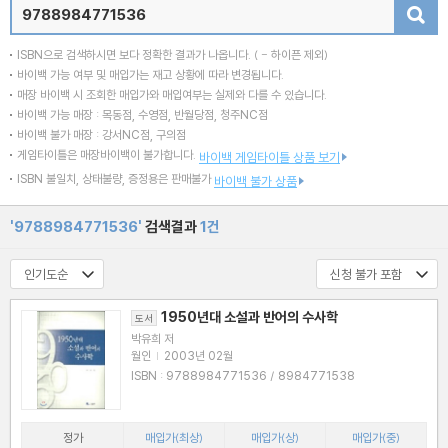
검색
ISBN으로 검색하시면 보다 정확한 결과가 나옵니다.
( - 하이픈 제외)
바이백 가능 여부 및 매입가는 재고 상황에 따라 변경됩니다.
매장 바이백 시 조회한 매입가와 매입여부는 실제와 다를 수 있습니다.
바이백 가능 매장 : 목동점, 수영점, 반월당점, 청주NC점
바이백 불가 매장 : 강서NC점, 구의점
게임타이틀은 매장바이백이 불가합니다.
바이백 게임타이틀 상품 보기
ISBN 불일치, 상태불량, 증정용은 판매불가
바이백 불가 상품
'9788984771536'
검색결과
1건
1950년대 소설과 반어의 수사학
도서
박유희 저
월인
|
2003년 02월
ISBN : 9788984771536 / 8984771538
정가
매입가(최상)
매입가(상)
매입가(중)