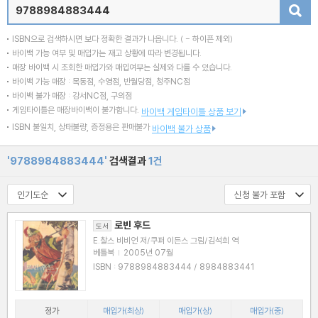
검색
ISBN으로 검색하시면 보다 정확한 결과가 나옵니다.
( - 하이픈 제외)
바이백 가능 여부 및 매입가는 재고 상황에 따라 변경됩니다.
매장 바이백 시 조회한 매입가와 매입여부는 실제와 다를 수 있습니다.
바이백 가능 매장 : 목동점, 수영점, 반월당점, 청주NC점
바이백 불가 매장 : 강서NC점, 구의점
게임타이틀은 매장바이백이 불가합니다.
바이백 게임타이틀 상품 보기
ISBN 불일치, 상태불량, 증정용은 판매불가
바이백 불가 상품
'9788984883444'
검색결과
1건
로빈 후드
도서
E.찰스 비비언 저/쿠퍼 이든스 그림/김석희 역
베틀북
|
2005년 07월
ISBN : 9788984883444 / 8984883441
정가
매입가(최상)
매입가(상)
매입가(중)