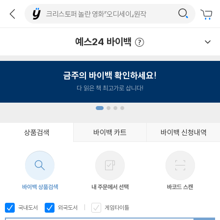
예스24 바이백
예스24 바이백 이용안내
금주의 바이백 확인하세요!
다 읽은 책 최고가로 삽니다!
상품검색
바이백 카트
바이백 신청내역
1
2
3
4
바이백 상품검색
내 주문에서 선택
바코드 스캔
국내도서
외국도서
게임타이틀