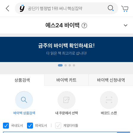
예스24 바이백
예스24 바이백 이용안내
금주의 바이백 확인하세요!
다 읽은 책 최고가로 삽니다!
상품검색
바이백 카트
바이백 신청내역
1
2
3
4
바이백 상품검색
내 주문에서 선택
바코드 스캔
국내도서
외국도서
게임타이틀