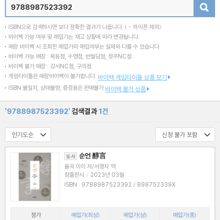
검색
ISBN으로 검색하시면 보다 정확한 결과가 나옵니다.
( - 하이픈 제외)
바이백 가능 여부 및 매입가는 재고 상황에 따라 변경됩니다.
매장 바이백 시 조회한 매입가와 매입여부는 실제와 다를 수 있습니다.
바이백 가능 매장 : 목동점, 수영점, 반월당점, 청주NC점
바이백 불가 매장 : 강서NC점, 구의점
게임타이틀은 매장바이백이 불가합니다.
바이백 게임타이틀 상품 보기
ISBN 불일치, 상태불량, 증정용은 판매불가
바이백 불가 상품
'9788987523392'
검색결과
1건
순언 醇言
도서
율곡 이이 저/서명자 역
참출판사
|
2023년 03월
ISBN : 9788987523392 / 898752339X
정가
매입가(최상)
매입가(상)
매입가(중)