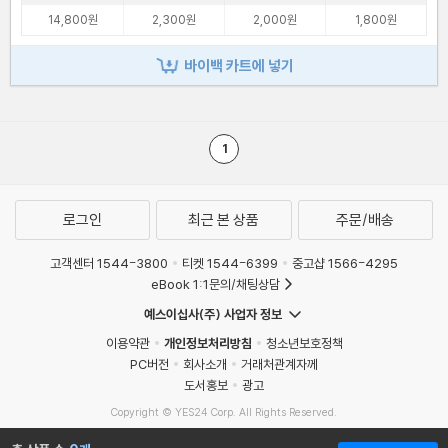
14,800원
2,300원
2,000원
1,800원
바이백 카트에 넣기
1
로그인
최근 본 상품
주문/배송
고객센터 1544-3800
티켓 1544-6399
중고샵 1566-4295
eBook 1:1문의/채팅상담
예스이십사(주) 사업자 정보
이용약관
개인정보처리방침
청소년보호정책
PC버전
회사소개
거래처관계자께
도서홍보
광고
Copyright © YES24 Corp. All Rights Reserved.
MATOM4