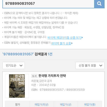
검색
ISBN으로 검색하시면 보다 정확한 결과가 나옵니다.
( - 하이픈 제외)
바이백 가능 여부 및 매입가는 재고 상황에 따라 변경됩니다.
매장 바이백 시 조회한 매입가와 매입여부는 실제와 다를 수 있습니다.
바이백 가능 매장 : 목동점, 수영점, 반월당점, 청주NC점
바이백 불가 매장 : 강서NC점, 구의점
게임타이틀은 매장바이백이 불가합니다.
바이백 게임타이틀 상품 보기
ISBN 불일치, 상태불량, 증정용은 판매불가
바이백 불가 상품
'9788990831057'
검색결과
1건
한국형 가치투자 전략
도서
최준철,김민국 공저
이콘
|
2004년 02월
ISBN : 9788990831057 / 8990831059
정가
매입가(최상)
매입가(상)
매입가(중)