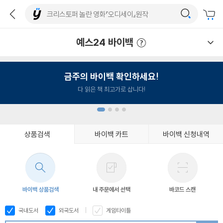
예스24 바이백
예스24 바이백 이용안내
금주의 바이백 확인하세요!
다 읽은 책 최고가로 삽니다!
상품검색
바이백 카트
바이백 신청내역
1
2
3
4
바이백 상품검색
내 주문에서 선택
바코드 스캔
국내도서
외국도서
게임타이틀