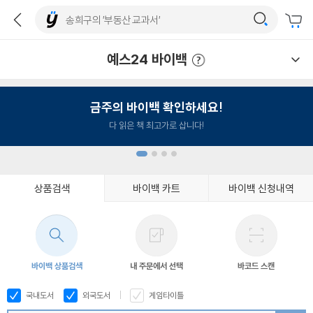
예스24 바이백
예스24 바이백 이용안내
금주의 바이백 확인하세요!
다 읽은 책 최고가로 삽니다!
상품검색
바이백 카트
바이백 신청내역
1
2
3
4
바이백 상품검색
내 주문에서 선택
바코드 스캔
국내도서
외국도서
게임타이틀