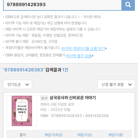
검색
ISBN으로 검색하시면 보다 정확한 결과가 나옵니다.
( - 하이픈 제외)
바이백 가능 여부 및 매입가는 재고 상황에 따라 변경됩니다.
매장 바이백 시 조회한 매입가와 매입여부는 실제와 다를 수 있습니다.
바이백 가능 매장 : 목동점, 수영점, 반월당점, 청주NC점
바이백 불가 매장 : 강서NC점, 구의점
게임타이틀은 매장바이백이 불가합니다.
바이백 게임타이틀 상품 보기
ISBN 불일치, 상태불량, 증정용은 판매불가
바이백 불가 상품
'9788991428393'
검색결과
1건
삼국유사와 신비로운 이야기
도서
최희수,이문,이상호 공저
바오
|
2022년 12월
ISBN : 9788991428393 / 8991428398
정가
매입가(최상)
매입가(상)
매입가(중)