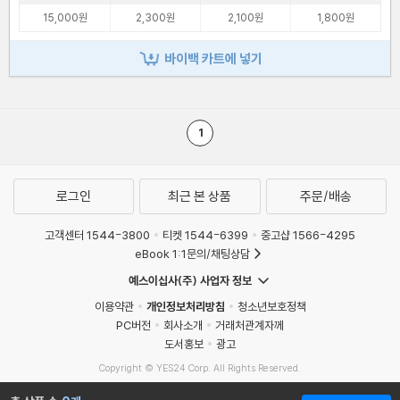
15,000원
2,300원
2,100원
1,800원
바이백 카트에 넣기
1
로그인
최근 본 상품
주문/배송
고객센터 1544-3800
티켓 1544-6399
중고샵 1566-4295
eBook 1:1문의/채팅상담
예스이십사(주) 사업자 정보
이용약관
개인정보처리방침
청소년보호정책
PC버전
회사소개
거래처관계자께
도서홍보
광고
Copyright © YES24 Corp. All Rights Reserved.
MATOM8