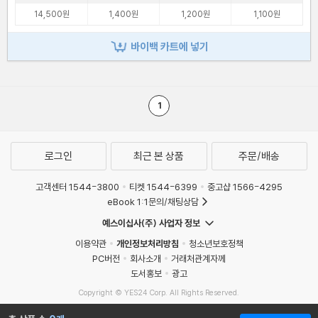
14,500원
1,400원
1,200원
1,100원
바이백 카트에 넣기
1
로그인
최근 본 상품
주문/배송
고객센터 1544-3800
티켓 1544-6399
중고샵 1566-4295
eBook 1:1문의/채팅상담
예스이십사(주) 사업자 정보
이용약관
개인정보처리방침
청소년보호정책
PC버전
회사소개
거래처관계자께
도서홍보
광고
Copyright © YES24 Corp. All Rights Reserved.
MATOM14