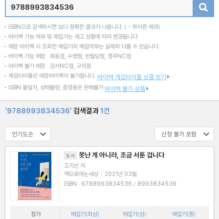
검색
ISBN으로 검색하시면 보다 정확한 결과가 나옵니다.
( - 하이픈 제외)
바이백 가능 여부 및 매입가는 재고 상황에 따라 변경됩니다.
매장 바이백 시 조회한 매입가와 매입여부는 실제와 다를 수 있습니다.
바이백 가능 매장 : 목동점, 수영점, 반월당점, 청주NC점
바이백 불가 매장 : 강서NC점, 구의점
게임타이틀은 매장바이백이 불가합니다.
바이백 게임타이틀 상품 보기
ISBN 불일치, 상태불량, 증정용은 판매불가
바이백 불가 상품
'9788993834536'
검색결과
1건
못난 게 아니라, 조금 서툰 겁니다
도서
조지선 저
책으로여는세상
|
2021년 03월
ISBN : 9788993834536 / 8993834539
정가
매입가(최상)
매입가(상)
매입가(중)