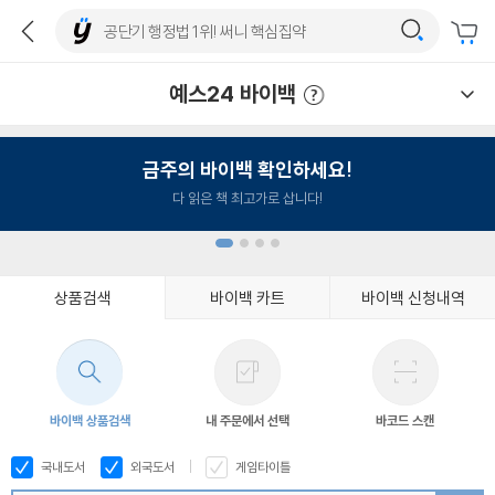
예스24 바이백
예스24 바이백 이용안내
금주의 바이백 확인하세요!
다 읽은 책 최고가로 삽니다!
상품검색
바이백 카트
바이백 신청내역
1
2
3
4
바이백 상품검색
내 주문에서 선택
바코드 스캔
국내도서
외국도서
게임타이틀