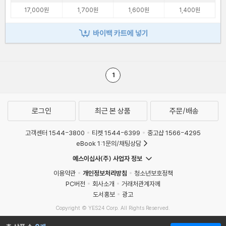
17,000원
1,700원
1,600원
1,400원
바이백 카트에 넣기
1
로그인
최근 본 상품
주문/배송
고객센터 1544-3800
티켓 1544-6399
중고샵 1566-4295
eBook 1:1문의/채팅상담
예스이십사(주) 사업자 정보
이용약관
개인정보처리방침
청소년보호정책
PC버전
회사소개
거래처관계자께
도서홍보
광고
Copyright © YES24 Corp. All Rights Reserved.
MATOM9