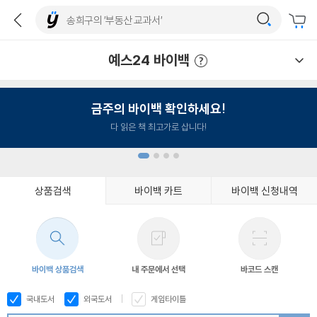
예스24 바이백
예스24 바이백 이용안내
금주의 바이백 확인하세요!
다 읽은 책 최고가로 삽니다!
상품검색
바이백 카트
바이백 신청내역
1
2
3
4
바이백 상품검색
내 주문에서 선택
바코드 스캔
국내도서
외국도서
게임타이틀