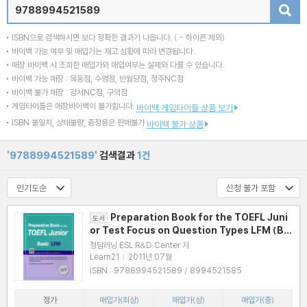
검색
ISBN으로 검색하시면 보다 정확한 결과가 나옵니다.
( - 하이픈 제외)
바이백 가능 여부 및 매입가는 재고 상황에 따라 변경됩니다.
매장 바이백 시 조회한 매입가와 매입여부는 실제와 다를 수 있습니다.
바이백 가능 매장 : 목동점, 수영점, 반월당점, 청주NC점
바이백 불가 매장 : 강서NC점, 구의점
게임타이틀은 매장바이백이 불가합니다.
바이백 게임타이틀 상품 보기
ISBN 불일치, 상태불량, 증정용은 판매불가
바이백 불가 상품
'9788994521589'
검색결과
1건
Preparation Book for the TOEFL Juni
도서
or Test Focus on Question Types LFM (Ba
sic)
청담러닝 ESL R&D Center 저
Learn21
|
2011년 07월
ISBN : 9788994521589 / 8994521585
정가
매입가(최상)
매입가(상)
매입가(중)