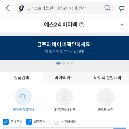
예스24 바이백
예스24 바이백 이용안내
금주의 바이백 확인하세요!
다 읽은 책 최고가로 삽니다!
상품검색
바이백 카트
바이백 신청내역
1
2
3
4
바이백 상품검색
내 주문에서 선택
바코드 스캔
국내도서
외국도서
게임타이틀