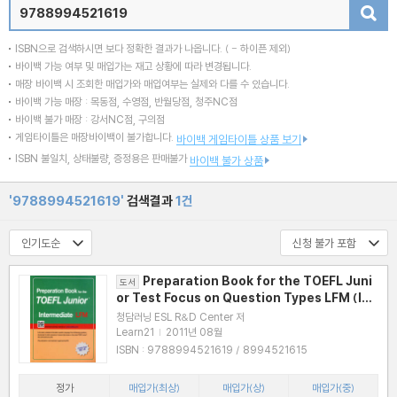
검색
ISBN으로 검색하시면 보다 정확한 결과가 나옵니다.
( - 하이픈 제외)
바이백 가능 여부 및 매입가는 재고 상황에 따라 변경됩니다.
매장 바이백 시 조회한 매입가와 매입여부는 실제와 다를 수 있습니다.
바이백 가능 매장 : 목동점, 수영점, 반월당점, 청주NC점
바이백 불가 매장 : 강서NC점, 구의점
게임타이틀은 매장바이백이 불가합니다.
바이백 게임타이틀 상품 보기
ISBN 불일치, 상태불량, 증정용은 판매불가
바이백 불가 상품
'9788994521619'
검색결과
1건
Preparation Book for the TOEFL Juni
도서
or Test Focus on Question Types LFM (Int
ermediate)
청담러닝 ESL R&D Center 저
Learn21
|
2011년 08월
ISBN : 9788994521619 / 8994521615
정가
매입가(최상)
매입가(상)
매입가(중)