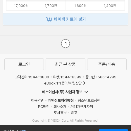
17,000원
1,700원
1,600원
1,400원
바이백 카트에 넣기
1
로그인
최근 본 상품
주문/배송
고객센터 1544-3800
티켓 1544-6399
중고샵 1566-4295
eBook 1:1문의/채팅상담
예스이십사(주) 사업자 정보
이용약관
개인정보처리방침
청소년보호정책
PC버전
회사소개
거래처관계자께
도서홍보
광고
Copyright © YES24 Corp. All Rights Reserved.
MATOM15