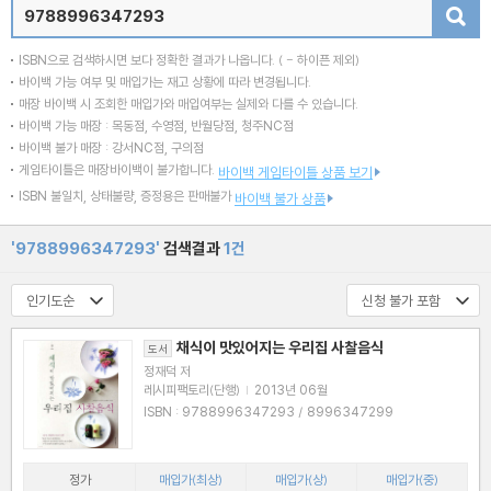
검색
ISBN으로 검색하시면 보다 정확한 결과가 나옵니다.
( - 하이픈 제외)
바이백 가능 여부 및 매입가는 재고 상황에 따라 변경됩니다.
매장 바이백 시 조회한 매입가와 매입여부는 실제와 다를 수 있습니다.
바이백 가능 매장 : 목동점, 수영점, 반월당점, 청주NC점
바이백 불가 매장 : 강서NC점, 구의점
게임타이틀은 매장바이백이 불가합니다.
바이백 게임타이틀 상품 보기
ISBN 불일치, 상태불량, 증정용은 판매불가
바이백 불가 상품
'9788996347293'
검색결과
1건
채식이 맛있어지는 우리집 사찰음식
도서
정재덕 저
레시피팩토리(단행)
|
2013년 06월
ISBN : 9788996347293 / 8996347299
정가
매입가(최상)
매입가(상)
매입가(중)