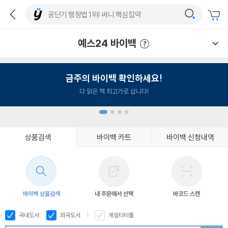
예스24 바이백
예스24 바이백 이용안내
금주의 바이백 확인하세요!
다 읽은 책 최고가로 삽니다!
상품검색
바이백 카트
바이백 신청내역
1
2
3
4
바이백 상품검색
내 주문에서 선택
바코드 스캔
국내도서
외국도서
게임타이틀