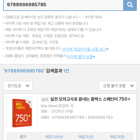
검색
ISBN으로 검색하시면 보다 정확한 결과가 나옵니다.
( - 하이픈 제외)
바이백 가능 여부 및 매입가는 재고 상황에 따라 변경됩니다.
매장 바이백 시 조회한 매입가와 매입여부는 실제와 다를 수 있습니다.
바이백 가능 매장 : 목동점, 수영점, 반월당점, 청주NC점
바이백 불가 매장 : 강서NC점, 구의점
게임타이틀은 매장바이백이 불가합니다.
바이백 게임타이틀 상품 보기
ISBN 불일치, 상태불량, 증정용은 판매불가
바이백 불가 상품
'9788996985785'
검색결과
1건
실전 모의고사로 끝내는 플렉스 스페인어 750+
도서
Mar Kwon(권경희) 저
엘솔
|
2026년 04월
ISBN : 9788996985785 / 8996985783
정가
매입가(최상)
매입가(상)
매입가(중)