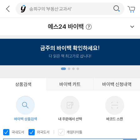
예스24 바이백
예스24 바이백 이용안내
금주의 바이백 확인하세요!
다 읽은 책 최고가로 삽니다!
상품검색
바이백 카트
바이백 신청내역
1
2
3
4
바이백 상품검색
내 주문에서 선택
바코드 스캔
국내도서
외국도서
게임타이틀