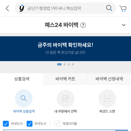
예스24 바이백
예스24 바이백 이용안내
금주의 바이백 확인하세요!
다 읽은 책 최고가로 삽니다!
상품검색
바이백 카트
바이백 신청내역
1
2
3
4
바이백 상품검색
내 주문에서 선택
바코드 스캔
국내도서
외국도서
게임타이틀