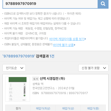
검색
ISBN으로 검색하시면 보다 정확한 결과가 나옵니다.
( - 하이픈 제외)
바이백 가능 여부 및 매입가는 재고 상황에 따라 변경됩니다.
매장 바이백 시 조회한 매입가와 매입여부는 실제와 다를 수 있습니다.
바이백 가능 매장 : 목동점, 수영점, 반월당점, 청주NC점
바이백 불가 매장 : 강서NC점, 구의점
게임타이틀은 매장바이백이 불가합니다.
바이백 게임타이틀 상품 보기
ISBN 불일치, 상태불량, 증정용은 판매불가
바이백 불가 상품
'9788997970919'
검색결과
1건
신역 시경집전 (하)
도서
성백효 역
한국인문고전연구소
|
2024년 01월
ISBN : 9788997970919 / 8997970917
정가
매입가(최상)
매입가(상)
매입가(중)