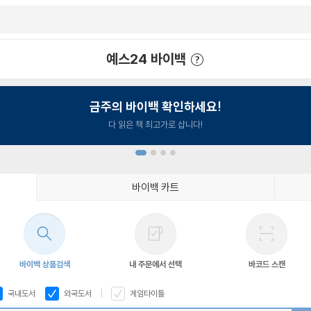
예스24 바이백
예스24 바이백 이용안내
금주의 바이백 확인하세요!
다 읽은 책 최고가로 삽니다!
바이백 카트
1
2
3
4
바이백 상품검색
내 주문에서 선택
바코드 스캔
국내도서
외국도서
게임타이틀