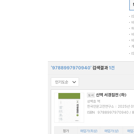
I
바
매
바
바
I
'9788997970940'
검색결과
1건
신역 서경집전 (하)
도서
성백효 역
한국인문고전연구소
|
2025년 0
ISBN : 9788997970940 / 89979
70941
정가
매입가(최상)
매입가(상)
매입