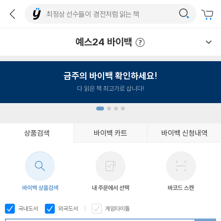
예스24 바이백
예스24 바이백 이용안내
금주의 바이백 확인하세요!
다 읽은 책 최고가로 삽니다!
상품검색
바이백 카트
바이백 신청내역
1
2
3
4
바이백 상품검색
내 주문에서 선택
바코드 스캔
국내도서
외국도서
게임타이틀