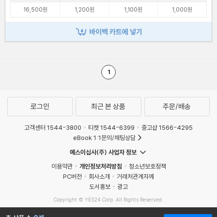
16,500원
1,200원
1,100원
1,000원
바이백 카트에 넣기
1
로그인
최근 본 상품
주문/배송
고객센터 1544-3800
티켓 1544-6399
중고샵 1566-4295
eBook 1:1문의/채팅상담
예스이십사(주) 사업자 정보
이용약관
개인정보처리방침
청소년보호정책
PC버전
회사소개
거래처관계자께
도서홍보
광고
Copyright © YES24 Corp. All Rights Reserved.
MATOM11