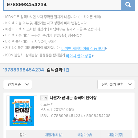
검색
ISBN으로 검색하시면 보다 정확한 결과가 나옵니다.
( - 하이픈 제외)
바이백 가능 여부 및 매입가는 재고 상황에 따라 변경됩니다.
매장 바이백 시 조회한 매입가와 매입여부는 실제와 다를 수 있습니다.
바이백 가능 매장 : 목동점, 수영점, 반월당점, 청주NC점
바이백 불가 매장 : 강서NC점, 구의점
게임타이틀은 매장바이백이 불가합니다.
바이백 게임타이틀 상품 보기
ISBN 불일치, 상태불량, 증정용은 판매불가
바이백 불가 상품
'9788998454234'
검색결과
1건
나혼자 끝내는 중국어 단어장
도서
김로운 저
넥서스
|
2017년 05월
ISBN : 9788998454234 / 8998454238
정가
매입가(최상)
매입가(상)
매입가(중)