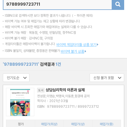
검색
ISBN으로 검색하시면 보다 정확한 결과가 나옵니다.
( - 하이픈 제외)
바이백 가능 여부 및 매입가는 재고 상황에 따라 변경됩니다.
매장 바이백 시 조회한 매입가와 매입여부는 실제와 다를 수 있습니다.
바이백 가능 매장 : 목동점, 수영점, 반월당점, 청주NC점
바이백 불가 매장 : 강서NC점, 구의점
게임타이틀은 매장바이백이 불가합니다.
바이백 게임타이틀 상품 보기
ISBN 불일치, 상태불량, 증정용은 판매불가
바이백 불가 상품
'9788999723711'
검색결과
1건
상담심리학의 이론과 실제
도서
천성문,이영순,박명숙,이동훈,함경애 공저
학지사
|
2021년 03월
ISBN : 9788999723711 / 8999723712
정가
매입가(최상)
매입가(상)
매입가(중)