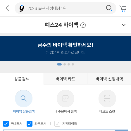
예스24 바이백
예스24 바이백 이용안내
금주의 바이백 확인하세요!
다 읽은 책 최고가로 삽니다!
상품검색
바이백 카트
바이백 신청내역
1
2
3
4
바이백 상품검색
내 주문에서 선택
바코드 스캔
국내도서
외국도서
게임타이틀