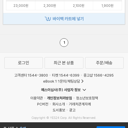
23,000원
2,300원
2,100원
1,900원
바이백 카트에 넣기
1
로그인
최근 본 상품
주문/배송
고객센터 1544-3800
티켓 1544-6399
중고샵 1566-4295
eBook 1:1문의/채팅상담
예스이십사(주) 사업자 정보
이용약관
개인정보처리방침
청소년보호정책
PC버전
회사소개
거래처관계자께
도서홍보
광고
Copyright © YES24 Corp. All Rights Reserved.
MATOM9