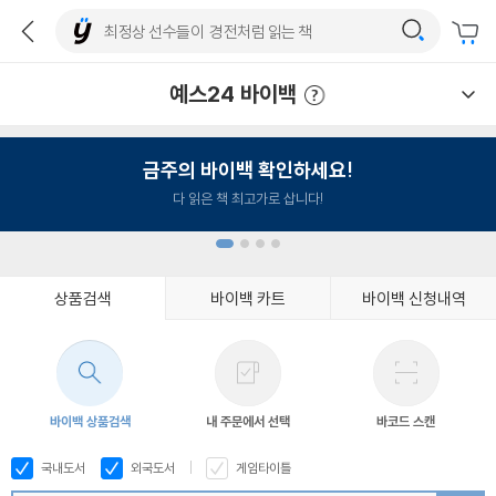
예스24 바이백
예스24 바이백 이용안내
금주의 바이백 확인하세요!
다 읽은 책 최고가로 삽니다!
상품검색
바이백 카트
바이백 신청내역
1
2
3
4
바이백 상품검색
내 주문에서 선택
바코드 스캔
국내도서
외국도서
게임타이틀