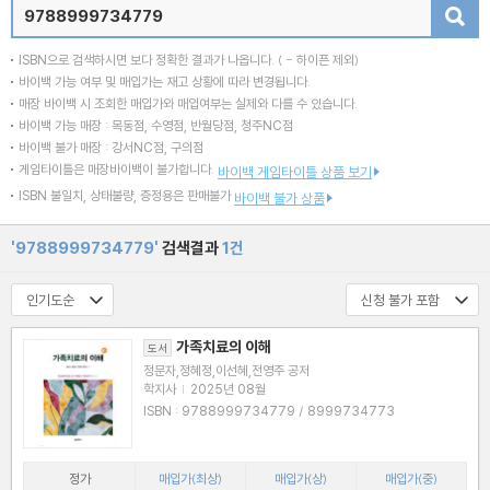
검색
ISBN으로 검색하시면 보다 정확한 결과가 나옵니다.
( - 하이픈 제외)
바이백 가능 여부 및 매입가는 재고 상황에 따라 변경됩니다.
매장 바이백 시 조회한 매입가와 매입여부는 실제와 다를 수 있습니다.
바이백 가능 매장 : 목동점, 수영점, 반월당점, 청주NC점
바이백 불가 매장 : 강서NC점, 구의점
게임타이틀은 매장바이백이 불가합니다.
바이백 게임타이틀 상품 보기
ISBN 불일치, 상태불량, 증정용은 판매불가
바이백 불가 상품
'9788999734779'
검색결과
1건
가족치료의 이해
도서
정문자,정혜정,이선혜,전영주 공저
학지사
|
2025년 08월
ISBN : 9788999734779 / 8999734773
정가
매입가(최상)
매입가(상)
매입가(중)