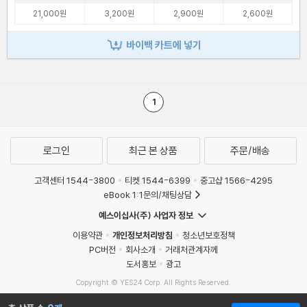
21,000원
3,200원
2,900원
2,600원
바이백 카트에 넣기
1
로그인
최근 본 상품
주문/배송
고객센터 1544-3800
티켓 1544-6399
중고샵 1566-4295
eBook 1:1문의/채팅상담
예스이십사(주) 사업자 정보
이용약관
개인정보처리방침
청소년보호정책
PC버전
회사소개
거래처관계자께
도서홍보
광고
Copyright © YES24 Corp. All Rights Reserved.
MATOM4