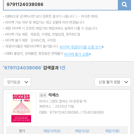
검색
ISBN으로 검색하시면 보다 정확한 결과가 나옵니다.
( - 하이픈 제외)
바이백 가능 여부 및 매입가는 재고 상황에 따라 변경됩니다.
매장 바이백 시 조회한 매입가와 매입여부는 실제와 다를 수 있습니다.
바이백 가능 매장 : 목동점, 수영점, 반월당점, 청주NC점
바이백 불가 매장 : 강서NC점, 구의점
게임타이틀은 매장바이백이 불가합니다.
바이백 게임타이틀 상품 보기
ISBN 불일치, 상태불량, 증정용은 판매불가
바이백 불가 상품
'9791124038086'
검색결과
1건
석세스
도서
하이디 그랜트 할버슨 저/장원철 역
북파머스
|
2025년 11월
ISBN : 9791124038086 / 1124038086
정가
매입가(최상)
매입가(상)
매입가(중)