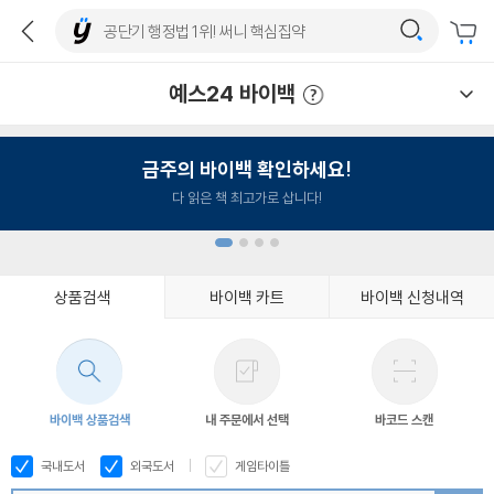
예스24 바이백
예스24 바이백 이용안내
금주의 바이백 확인하세요!
다 읽은 책 최고가로 삽니다!
상품검색
바이백 카트
바이백 신청내역
1
2
3
4
바이백 상품검색
내 주문에서 선택
바코드 스캔
국내도서
외국도서
게임타이틀