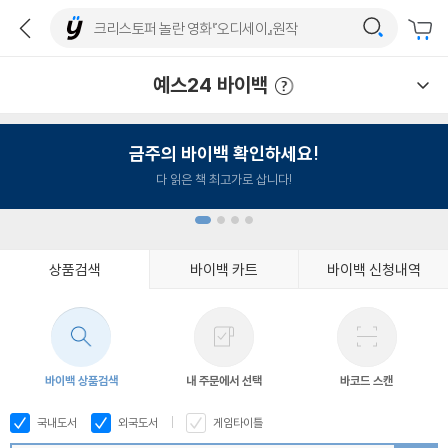
예스24 바이백
예스24 바이백 이용안내
금주의 바이백 확인하세요!
다 읽은 책 최고가로 삽니다!
상품검색
바이백 카트
바이백 신청내역
1
2
3
4
바이백 상품검색
내 주문에서 선택
바코드 스캔
국내도서
외국도서
게임타이틀