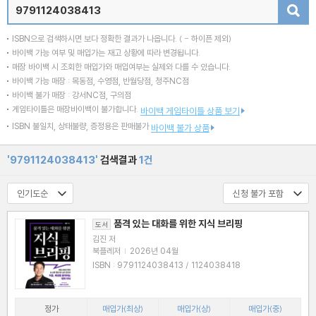
검색
ISBN으로 검색하시면 보다 정확한 결과가 나옵니다.
( - 하이픈 제외)
바이백 가능 여부 및 매입가는 재고 상황에 따라 변경됩니다.
매장 바이백 시 조회한 매입가와 매입여부는 실제와 다를 수 있습니다.
바이백 가능 매장 : 목동점, 수영점, 반월당점, 청주NC점
바이백 불가 매장 : 강서NC점, 구의점
게임타이틀은 매장바이백이 불가합니다.
바이백 게임타이틀 상품 보기
ISBN 불일치, 상태불량, 증정용은 판매불가
바이백 불가 상품
'9791124038413'
검색결과
1건
품격 있는 대화를 위한 지식 브리핑
도서
김진 저
북플레저
|
2026년 04월
ISBN : 9791124038413 / 1124038418
정가
매입가(최상)
매입가(상)
매입가(중)