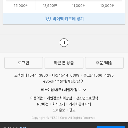
25,000원
12,500원
11,300원
10,000원
바이백 카트에 넣기
1
로그인
최근 본 상품
주문/배송
고객센터 1544-3800
티켓 1544-6399
중고샵 1566-4295
eBook 1:1문의/채팅상담
예스이십사(주) 사업자 정보
이용약관
개인정보처리방침
청소년보호정책
PC버전
회사소개
거래처관계자께
도서홍보
광고
Copyright © YES24 Corp. All Rights Reserved.
MATOM10