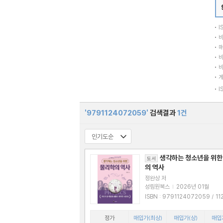
I
바
매
바
바
I
'9791124072059'
검색결과
1건
생각하는 청소년을 위한
도서
의 역사
정완상 저
성림원북스
|
2026년 01월
ISBN : 9791124072059 / 1124072
055
정가
매입가(최상)
매입가(상)
매입