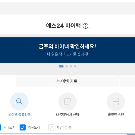
예스24 바이백
예스24 바이백 이용안내
금주의 바이백 확인하세요!
다 읽은 책 최고가로 삽니다!
바이백 카트
1
2
3
4
바이백 상품검색
내 주문에서 선택
바코드 스캔
국내도서
외국도서
게임타이틀