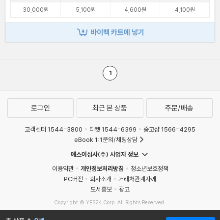
30,000원
5,100원
4,600원
4,100원
바이백 카트에 넣기
1
로그인
최근 본 상품
주문/배송
고객센터 1544-3800
티켓 1544-6399
중고샵 1566-4295
eBook 1:1문의/채팅상담
예스이십사(주) 사업자 정보
이용약관
개인정보처리방침
청소년보호정책
PC버전
회사소개
거래처관계자께
도서홍보
광고
Copyright © YES24 Corp. All Rights Reserved.
MATOM9