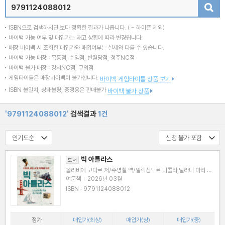
검색
ISBN으로 검색하시면 보다 정확한 결과가 나옵니다.
( - 하이픈 제외)
바이백 가능 여부 및 매입가는 재고 상황에 따라 변경됩니다.
매장 바이백 시 조회한 매입가와 매입여부는 실제와 다를 수 있습니다.
바이백 가능 매장 : 목동점, 수영점, 반월당점, 청주NC점
바이백 불가 매장 : 강서NC점, 구의점
게임타이틀은 매장바이백이 불가합니다.
바이백 게임타이틀 상품 보기
ISBN 불일치, 상태불량, 증정용은 판매불가
바이백 불가 상품
'9791124088012'
검색결과
1건
빅 아틀라스
도서
올리비에 고다르 저/주명철 역/알렉상드르 니콜라,멜라니 마리 제
작
여문책
|
2026년 03월
ISBN : 9791124088012
정가
매입가(최상)
매입가(상)
매입가(중)