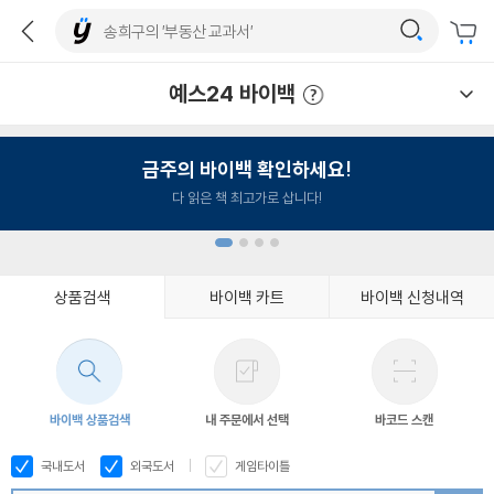
예스24 바이백
예스24 바이백 이용안내
금주의 바이백 확인하세요!
다 읽은 책 최고가로 삽니다!
상품검색
바이백 카트
바이백 신청내역
1
2
3
4
바이백 상품검색
내 주문에서 선택
바코드 스캔
국내도서
외국도서
게임타이틀