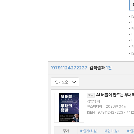
I
바
매
바
바
I
'9791124272237'
검색결과
1건
AI 버블이 만드는 부채
도서
김영익 저
한스미디어
|
2026년 04월
ISBN : 9791124272237 / 11242722
32
정가
매입가(최상)
매입가(상)
매입