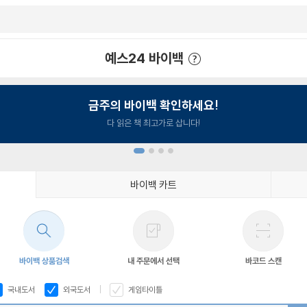
예스24 바이백
예스24 바이백 이용안내
금주의 바이백 확인하세요!
다 읽은 책 최고가로 삽니다!
바이백 카트
1
2
3
4
바이백 상품검색
내 주문에서 선택
바코드 스캔
국내도서
외국도서
게임타이틀