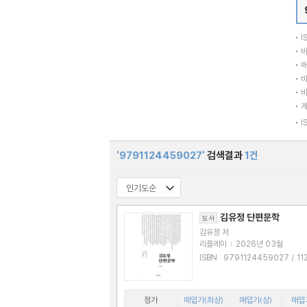
I
바
매
바
바
I
'9791124459027'
검색결과
1건
김유정 단편문학
도서
김유정 저
리플레이
|
2026년 03월
ISBN : 9791124459027 / 1124459
022
정가
매입가(최상)
매입가(상)
매입