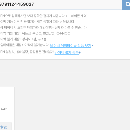
검색
SBN으로 검색하시면 보다 정확한 결과가 나옵니다.
( - 하이픈 제외)
이백 가능 여부 및 매입가는 재고 상황에 따라 변경됩니다.
장 바이백 시 조회한 매입가와 매입여부는 실제와 다를 수 있습니다.
이백 가능 매장 : 목동점, 수영점, 반월당점, 청주NC점
이백 불가 매장 : 강서NC점, 구의점
게임타이틀은 매장바이백이 불가합니다.
바이백 게임타이틀 상품 보기
SBN 불일치, 상태불량, 증정용은 판매불가
바이백 불가 상품
가(중)