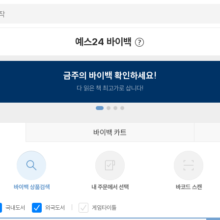
예스24 바이백
예스24 바이백 이용안내
금주의 바이백 확인하세요!
다 읽은 책 최고가로 삽니다!
바이백 카트
1
2
3
4
바이백 상품검색
내 주문에서 선택
바코드 스캔
국내도서
외국도서
게임타이틀