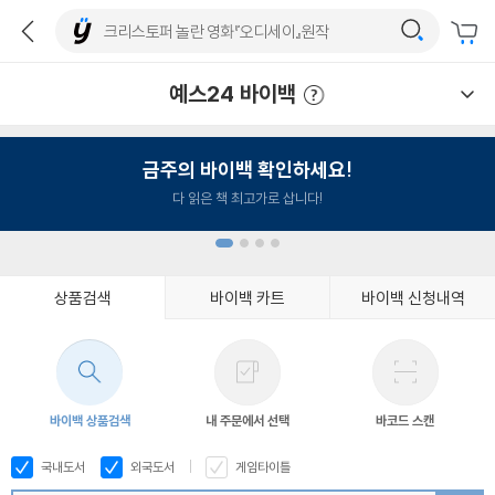
예스24 바이백
예스24 바이백 이용안내
금주의 바이백 확인하세요!
다 읽은 책 최고가로 삽니다!
상품검색
바이백 카트
바이백 신청내역
1
2
3
4
바이백 상품검색
내 주문에서 선택
바코드 스캔
국내도서
외국도서
게임타이틀