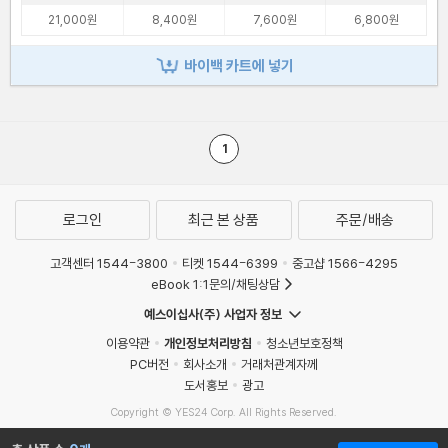
21,000원
8,400원
7,600원
6,800원
바이백 카트에 넣기
1
로그인
최근 본 상품
주문/배송
고객센터 1544-3800
티켓 1544-6399
중고샵 1566-4295
eBook 1:1문의/채팅상담
예스이십사(주) 사업자 정보
이용약관
개인정보처리방침
청소년보호정책
PC버전
회사소개
거래처관계자께
도서홍보
광고
Copyright © YES24 Corp. All Rights Reserved.
MATOM6