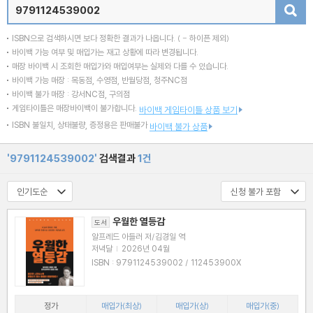
검색
ISBN으로 검색하시면 보다 정확한 결과가 나옵니다.
( - 하이픈 제외)
바이백 가능 여부 및 매입가는 재고 상황에 따라 변경됩니다.
매장 바이백 시 조회한 매입가와 매입여부는 실제와 다를 수 있습니다.
바이백 가능 매장 : 목동점, 수영점, 반월당점, 청주NC점
바이백 불가 매장 : 강서NC점, 구의점
게임타이틀은 매장바이백이 불가합니다.
바이백 게임타이틀 상품 보기
ISBN 불일치, 상태불량, 증정용은 판매불가
바이백 불가 상품
'9791124539002'
검색결과
1건
우월한 열등감
도서
알프레드 아들러 저/김경일 역
저녁달
|
2026년 04월
ISBN : 9791124539002 / 112453900X
정가
매입가(최상)
매입가(상)
매입가(중)