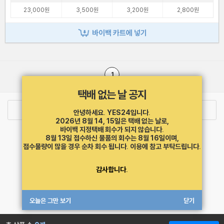
23,000원
3,500원
3,200원
2,800원
바이백 카트에 넣기
1
택배 없는 날 공지
로그인
최근 본 상품
주문/배송
안녕하세요. YES24입니다.
2026년 8월 14, 15일은 택배 없는 날로,
바이백 지정택배 회수가 되지 않습니다.
고객센터 1544-3800
티켓 1544-6399
중고샵 1566-4295
8월 13일 접수하신 물품의 회수는 8월 16일이며,
eBook 1:1문의/채팅상담
접수물량이 많을 경우 순차 회수 됩니다.
이용에 참고 부탁드립니다.
예스이십사(주) 사업자 정보
감사합니다.
이용약관
개인정보처리방침
청소년보호정책
PC버전
회사소개
거래처관계자께
도서홍보
광고
오늘은 그만 보기
닫기
Copyright © YES24 Corp. All Rights Reserved.
MATOM8