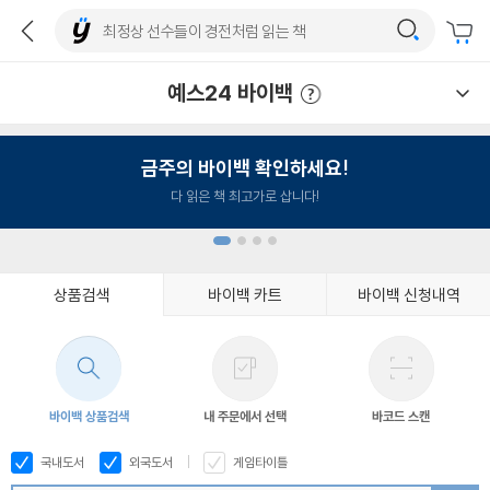
예스24 바이백
예스24 바이백 이용안내
금주의 바이백 확인하세요!
다 읽은 책 최고가로 삽니다!
상품검색
바이백 카트
바이백 신청내역
1
2
3
4
바이백 상품검색
내 주문에서 선택
바코드 스캔
국내도서
외국도서
게임타이틀