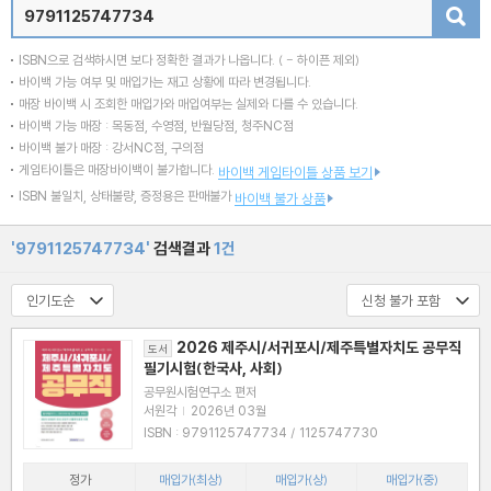
검색
ISBN으로 검색하시면 보다 정확한 결과가 나옵니다.
( - 하이픈 제외)
바이백 가능 여부 및 매입가는 재고 상황에 따라 변경됩니다.
매장 바이백 시 조회한 매입가와 매입여부는 실제와 다를 수 있습니다.
바이백 가능 매장 : 목동점, 수영점, 반월당점, 청주NC점
바이백 불가 매장 : 강서NC점, 구의점
게임타이틀은 매장바이백이 불가합니다.
바이백 게임타이틀 상품 보기
ISBN 불일치, 상태불량, 증정용은 판매불가
바이백 불가 상품
'9791125747734'
검색결과
1건
2026 제주시/서귀포시/제주특별자치도 공무직
도서
필기시험(한국사, 사회)
공무원시험연구소 편저
서원각
|
2026년 03월
ISBN : 9791125747734 / 1125747730
정가
매입가(최상)
매입가(상)
매입가(중)