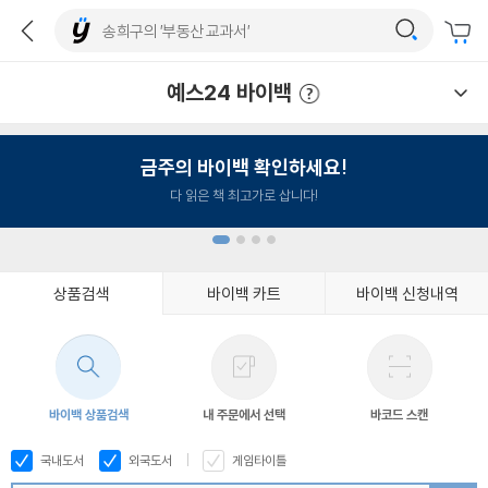
예스24 바이백
예스24 바이백 이용안내
금주의 바이백 확인하세요!
다 읽은 책 최고가로 삽니다!
상품검색
바이백 카트
바이백 신청내역
1
2
3
4
바이백 상품검색
내 주문에서 선택
바코드 스캔
국내도서
외국도서
게임타이틀