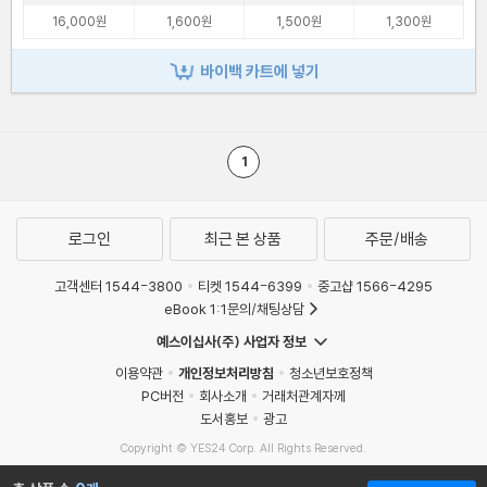
16,000원
1,600원
1,500원
1,300원
바이백 카트에 넣기
1
로그인
최근 본 상품
주문/배송
고객센터 1544-3800
티켓 1544-6399
중고샵 1566-4295
eBook 1:1문의/채팅상담
예스이십사(주) 사업자 정보
이용약관
개인정보처리방침
청소년보호정책
PC버전
회사소개
거래처관계자께
도서홍보
광고
Copyright © YES24 Corp. All Rights Reserved.
MATOM7