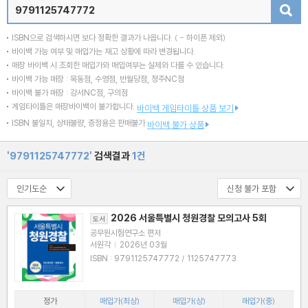
검색
ISBN으로 검색하시면 보다 정확한 결과가 나옵니다.
( - 하이픈 제외)
바이백 가능 여부 및 매입가는 재고 상황에 따라 변경됩니다.
매장 바이백 시 조회한 매입가와 매입여부는 실제와 다를 수 있습니다.
바이백 가능 매장 : 목동점, 수영점, 반월당점, 청주NC점
바이백 불가 매장 : 강서NC점, 구의점
게임타이틀은 매장바이백이 불가합니다.
바이백 게임타이틀 상품 보기
ISBN 불일치, 상태불량, 증정용은 판매불가
바이백 불가 상품
'9791125747772'
검색결과
1건
2026 서울특별시 청원경찰 모의고사 5회
도서
공무원시험연구소 편저
서원각
|
2026년 03월
ISBN : 9791125747772 / 1125747773
정가
매입가(최상)
매입가(상)
매입가(중)