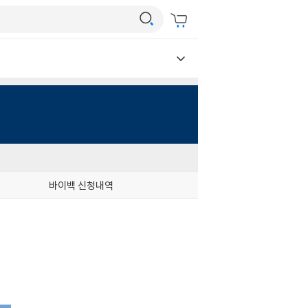
바이백 신청내역