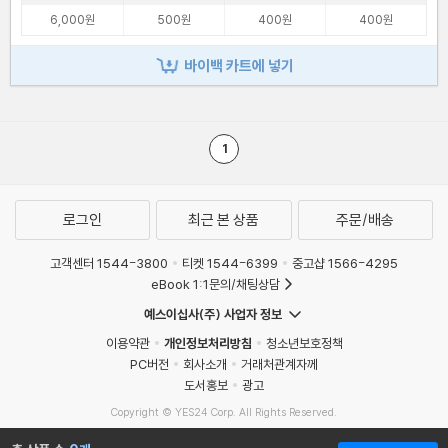
6,000원
500원
400원
400원
바이백 카트에 넣기
1
로그인
최근 본 상품
주문/배송
고객센터 1544-3800
티켓 1544-6399
중고샵 1566-4295
eBook 1:1문의/채팅상담
예스이십사(주) 사업자 정보
이용약관
개인정보처리방침
청소년보호정책
PC버전
회사소개
거래처관계자께
도서홍보
광고
Copyright © YES24 Corp. All Rights Reserved.
MATOM6