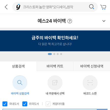
예스24 바이백
예스24 바이백 이용안내
금주의 바이백 확인하세요!
다 읽은 책 최고가로 삽니다!
상품검색
바이백 카트
바이백 신청내역
1
2
3
4
바이백 상품검색
내 주문에서 선택
바코드 스캔
국내도서
외국도서
게임타이틀