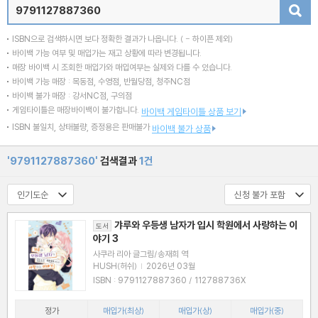
검색
ISBN으로 검색하시면 보다 정확한 결과가 나옵니다.
( - 하이픈 제외)
바이백 가능 여부 및 매입가는 재고 상황에 따라 변경됩니다.
매장 바이백 시 조회한 매입가와 매입여부는 실제와 다를 수 있습니다.
바이백 가능 매장 : 목동점, 수영점, 반월당점, 청주NC점
바이백 불가 매장 : 강서NC점, 구의점
게임타이틀은 매장바이백이 불가합니다.
바이백 게임타이틀 상품 보기
ISBN 불일치, 상태불량, 증정용은 판매불가
바이백 불가 상품
'9791127887360'
검색결과
1건
갸루와 우등생 남자가 입시 학원에서 사랑하는 이
도서
야기 3
사쿠라 리아 글그림/송재희 역
HUSH(허쉬)
|
2026년 03월
ISBN : 9791127887360 / 112788736X
정가
매입가(최상)
매입가(상)
매입가(중)