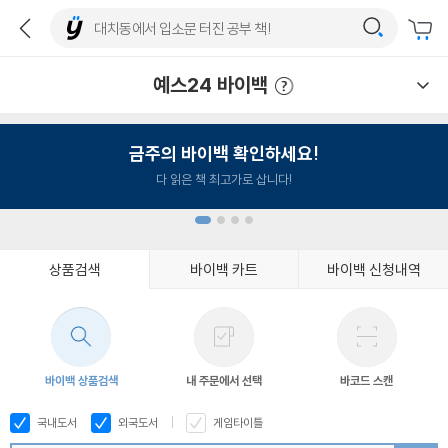
예스24 바이백
예스24 바이백 이용안내
금주의 바이백 확인하세요!
다 읽은 책 최고가로 삽니다!
상품검색
바이백 카트
바이백 신청내역
1
2
3
4
바이백 상품검색
내 주문에서 선택
바코드 스캔
국내도서
외국도서
게임타이틀