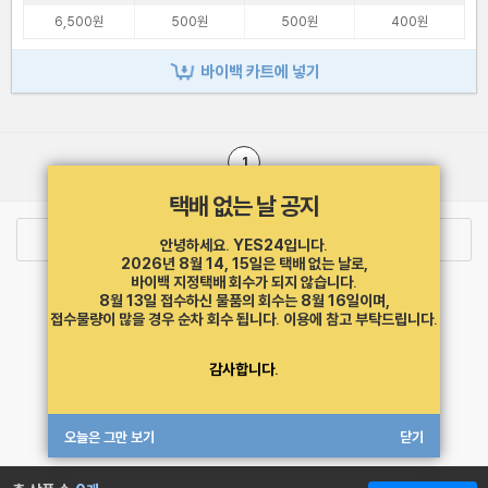
6,500원
500원
500원
400원
바이백 카트에 넣기
1
택배 없는 날 공지
로그인
최근 본 상품
주문/배송
안녕하세요. YES24입니다.
2026년 8월 14, 15일은 택배 없는 날로,
바이백 지정택배 회수가 되지 않습니다.
고객센터 1544-3800
티켓 1544-6399
중고샵 1566-4295
8월 13일 접수하신 물품의 회수는 8월 16일이며,
eBook 1:1문의/채팅상담
접수물량이 많을 경우 순차 회수 됩니다.
이용에 참고 부탁드립니다.
예스이십사(주) 사업자 정보
감사합니다.
이용약관
개인정보처리방침
청소년보호정책
PC버전
회사소개
거래처관계자께
도서홍보
광고
오늘은 그만 보기
닫기
Copyright © YES24 Corp. All Rights Reserved.
MATOM9