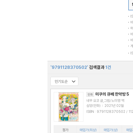
I
바
매
바
바
I
'9791128370502'
검색결과
1건
미쿠의 큐베 한약방 5
만화
네무 요코 글,그림/노미영 역
삼양(만화)
|
2021년 02월
ISBN : 9791128370502 / 1128370
506
정가
매입가(최상)
매입가(상)
매입