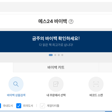
예스24 바이백
예스24 바이백 이용안내
금주의 바이백 확인하세요!
다 읽은 책 최고가로 삽니다!
바이백 카트
1
2
3
4
바이백 상품검색
내 주문에서 선택
바코드 스캔
국내도서
외국도서
게임타이틀