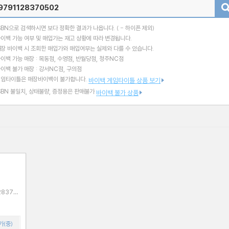
검색
SBN으로 검색하시면 보다 정확한 결과가 나옵니다.
( - 하이픈 제외)
이백 가능 여부 및 매입가는 재고 상황에 따라 변경됩니다.
장 바이백 시 조회한 매입가와 매입여부는 실제와 다를 수 있습니다.
이백 가능 매장 : 목동점, 수영점, 반월당점, 청주NC점
이백 불가 매장 : 강서NC점, 구의점
게임타이틀은 매장바이백이 불가합니다.
바이백 게임타이틀 상품 보기
SBN 불일치, 상태불량, 증정용은 판매불가
바이백 불가 상품
가(중)