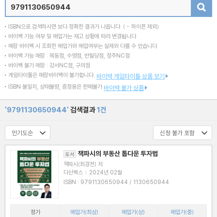
검색
ISBN으로 검색하시면 보다 정확한 결과가 나옵니다.
( - 하이픈 제외)
바이백 가능 여부 및 매입가는 재고 상황에 따라 변경됩니다.
매장 바이백 시 조회한 매입가와 매입여부는 실제와 다를 수 있습니다.
바이백 가능 매장 : 목동점, 수영점, 반월당점, 청주NC점
바이백 불가 매장 : 강서NC점, 구의점
게임타이틀은 매장바이백이 불가합니다.
바이백 게임타이틀 상품 보기
ISBN 불일치, 상태불량, 증정용은 판매불가
바이백 불가 상품
'9791130650944'
검색결과
1건
잭파시의 부동산 톱다운 투자법
도서
잭파시(최경천) 저
다산북스
|
2024년 02월
ISBN : 9791130650944 / 1130650944
정가
매입가(최상)
매입가(상)
매입가(중)