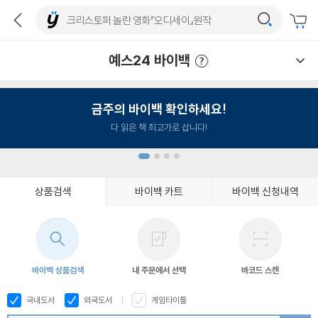
예스24 바이백
예스24 바이백 이용안내
금주의 바이백 확인하세요!
다 읽은 책 최고가로 삽니다!
상품검색
바이백 카트
바이백 신청내역
1
2
3
4
바이백 상품검색
내 주문에서 선택
바코드 스캔
국내도서
외국도서
게임타이틀