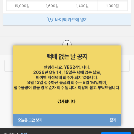
19,000원
1,600원
1,400원
1,300원
바이백 카트에 넣기
1
택배 없는 날 공지
로그인
최근 본 상품
주문/배송
안녕하세요. YES24입니다.
2026년 8월 14, 15일은 택배 없는 날로,
바이백 지정택배 회수가 되지 않습니다.
고객센터 1544-3800
티켓 1544-6399
중고샵 1566-4295
8월 13일 접수하신 물품의 회수는 8월 16일이며,
eBook 1:1문의/채팅상담
접수물량이 많을 경우 순차 회수 됩니다.
이용에 참고 부탁드립니다.
예스이십사(주) 사업자 정보
감사합니다.
이용약관
개인정보처리방침
청소년보호정책
PC버전
회사소개
거래처관계자께
도서홍보
광고
오늘은 그만 보기
닫기
Copyright © YES24 Corp. All Rights Reserved.
MATOM6