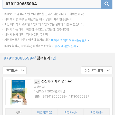
검색
ISBN으로 검색하시면 보다 정확한 결과가 나옵니다.
( - 하이픈 제외)
바이백 가능 여부 및 매입가는 재고 상황에 따라 변경됩니다.
매장 바이백 시 조회한 매입가와 매입여부는 실제와 다를 수 있습니다.
바이백 가능 매장 : 목동점, 수영점, 반월당점, 청주NC점
바이백 불가 매장 : 강서NC점, 구의점
게임타이틀은 매장바이백이 불가합니다.
바이백 게임타이틀 상품 보기
ISBN 불일치, 상태불량, 증정용은 판매불가
바이백 불가 상품
'9791130655994'
검색결과
1건
정신과 의사의 명리육아
도서
양창순 저
다산북스
|
2024년 08월
ISBN : 9791130655994 / 1130655997
정가
매입가(최상)
매입가(상)
매입가(중)