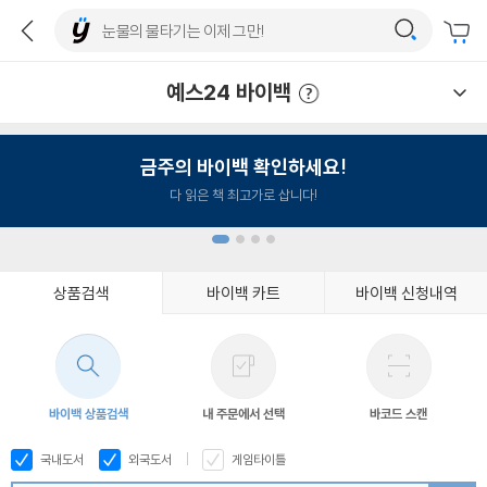
예스24 바이백
예스24 바이백 이용안내
금주의 바이백 확인하세요!
다 읽은 책 최고가로 삽니다!
상품검색
바이백 카트
바이백 신청내역
1
2
3
4
바이백 상품검색
내 주문에서 선택
바코드 스캔
국내도서
외국도서
게임타이틀