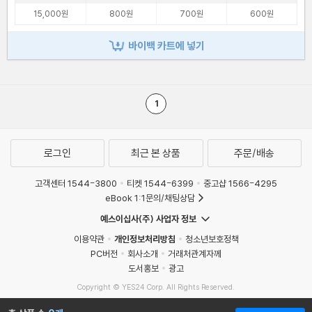
15,000원
800원
700원
600원
바이백 카트에 넣기
1
로그인
최근 본 상품
주문/배송
고객센터 1544-3800
티켓 1544-6399
중고샵 1566-4295
eBook 1:1문의/채팅상담
예스이십사(주) 사업자 정보
이용약관
개인정보처리방침
청소년보호정책
PC버전
회사소개
거래처관계자께
도서홍보
광고
Copyright © YES24 Corp. All Rights Reserved.
MATOM4