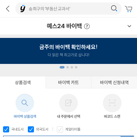
예스24 바이백
예스24 바이백 이용안내
금주의 바이백 확인하세요!
다 읽은 책 최고가로 삽니다!
상품검색
바이백 카트
바이백 신청내역
1
2
3
4
바이백 상품검색
내 주문에서 선택
바코드 스캔
국내도서
외국도서
게임타이틀