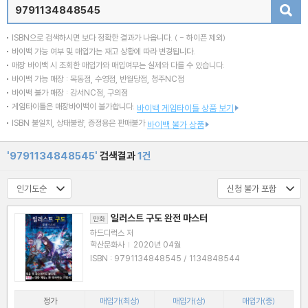
검색
ISBN으로 검색하시면 보다 정확한 결과가 나옵니다.
( - 하이픈 제외)
바이백 가능 여부 및 매입가는 재고 상황에 따라 변경됩니다.
매장 바이백 시 조회한 매입가와 매입여부는 실제와 다를 수 있습니다.
바이백 가능 매장 : 목동점, 수영점, 반월당점, 청주NC점
바이백 불가 매장 : 강서NC점, 구의점
게임타이틀은 매장바이백이 불가합니다.
바이백 게임타이틀 상품 보기
ISBN 불일치, 상태불량, 증정용은 판매불가
바이백 불가 상품
'9791134848545'
검색결과
1건
일러스트 구도 완전 마스터
만화
하드디럭스 저
학산문화사
|
2020년 04월
ISBN : 9791134848545 / 1134848544
정가
매입가(최상)
매입가(상)
매입가(중)