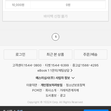
10,000원
0원
바이백 신청 불가
1
로그인
최근 본 상품
주문/배송
고객센터 1544-3800
티켓 1544-6399
중고샵 1566-4295
eBook 1:1문의/채팅상담
예스이십사(주) 사업자 정보
이용약관
개인정보처리방침
청소년보호정책
PC버전
회사소개
거래처관계자께
도서홍보
광고
Copyright © YES24 Corp. All Rights Reserved.
MATOM3