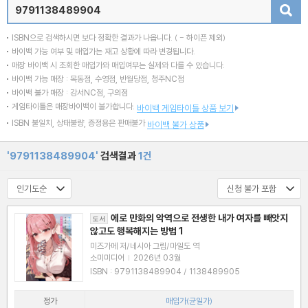
검색
ISBN으로 검색하시면 보다 정확한 결과가 나옵니다.
( - 하이픈 제외)
바이백 가능 여부 및 매입가는 재고 상황에 따라 변경됩니다.
매장 바이백 시 조회한 매입가와 매입여부는 실제와 다를 수 있습니다.
바이백 가능 매장 : 목동점, 수영점, 반월당점, 청주NC점
바이백 불가 매장 : 강서NC점, 구의점
게임타이틀은 매장바이백이 불가합니다.
바이백 게임타이틀 상품 보기
ISBN 불일치, 상태불량, 증정용은 판매불가
바이백 불가 상품
'9791138489904'
검색결과
1건
에로 만화의 악역으로 전생한 내가 여자를 빼앗지
도서
않고도 행복해지는 방법 1
미즈가메 저/네시아 그림/마일도 역
소미미디어
|
2026년 03월
ISBN : 9791138489904 / 1138489905
정가
매입가(균일가)