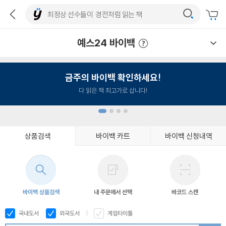
예스24 바이백
예스24 바이백 이용안내
금주의 바이백 확인하세요!
다 읽은 책 최고가로 삽니다!
상품검색
바이백 카트
바이백 신청내역
1
2
3
4
바이백 상품검색
내 주문에서 선택
바코드 스캔
국내도서
외국도서
게임타이틀