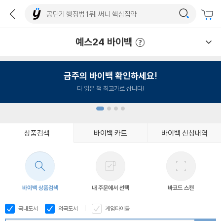
예스24 바이백
예스24 바이백 이용안내
금주의 바이백 확인하세요!
다 읽은 책 최고가로 삽니다!
상품검색
바이백 카트
바이백 신청내역
1
2
3
4
바이백 상품검색
내 주문에서 선택
바코드 스캔
국내도서
외국도서
게임타이틀