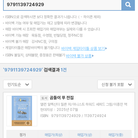
검색
ISBN으로 검색하시면 보다 정확한 결과가 나옵니다.
( - 하이픈 제외)
바이백 가능 여부 및 매입가는 재고 상황에 따라 변경됩니다.
매장 바이백 시 조회한 매입가와 매입여부는 실제와 다를 수 있습니다.
바이백 가능 매장 : 목동점, 수영점, 반월당점, 청주NC점
바이백 불가 매장 : 강서NC점, 구의점
게임타이틀은 매장바이백이 불가합니다.
바이백 게임타이틀 상품 보기
ISBN 불일치, 상태불량, 증정용은 판매불가
바이백 불가 상품
'9791139724929'
검색결과
1건
곰돌이 푸 전집
도서
앨런 알렉산더 밀른 저/어니스트 하워드 셰퍼드 그림/이종인 역
현대지성
|
2025년 07월
ISBN : 9791139724929 / 1139724924
정가
매입가(최상)
매입가(상)
매입가(중)