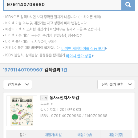
검색
ISBN으로 검색하시면 보다 정확한 결과가 나옵니다.
( - 하이픈 제외)
바이백 가능 여부 및 매입가는 재고 상황에 따라 변경됩니다.
매장 바이백 시 조회한 매입가와 매입여부는 실제와 다를 수 있습니다.
바이백 가능 매장 : 목동점, 수영점, 반월당점, 청주NC점
바이백 불가 매장 : 강서NC점, 구의점
게임타이틀은 매장바이백이 불가합니다.
바이백 게임타이틀 상품 보기
ISBN 불일치, 상태불량, 증정용은 판매불가
바이백 불가 상품
'9791140709960'
검색결과
1건
동사×전치사 도감
도서
권은희 저
길벗이지톡
|
2024년 08월
ISBN : 9791140709960 / 1140709968
정가
매입가(최상)
매입가(상)
매입가(중)