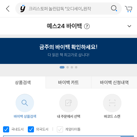
예스24 바이백
예스24 바이백 이용안내
금주의 바이백 확인하세요!
다 읽은 책 최고가로 삽니다!
상품검색
바이백 카트
바이백 신청내역
1
2
3
4
바이백 상품검색
내 주문에서 선택
바코드 스캔
국내도서
외국도서
게임타이틀