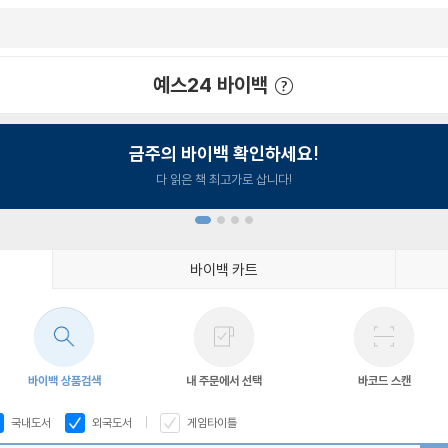
예스24 바이백
예스24 바이백 이용안내
금주의 바이백 확인하세요!
다 읽은 책 최고가로 삽니다!
바이백 카트
1
2
3
4
바이백 상품검색
내 주문에서 선택
바코드 스캔
국내도서
외국도서
게임타이틀