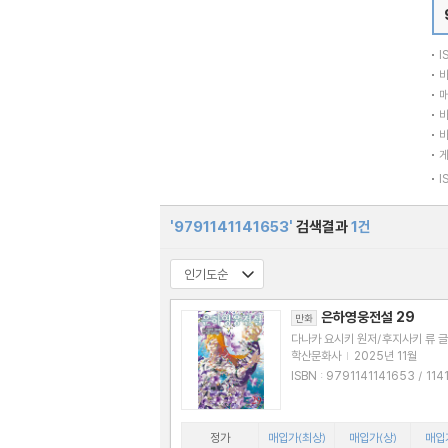
I
바
매
바
바
I
'9791141141653'
검색결과
1건
은하영웅전설 29
만화
다나카 요시키 원저/후지사키 류 글
학산문화사
|
2025년 11월
ISBN : 9791141141653 / 114114165
5
정가
매입가(최상)
매입가(상)
매입