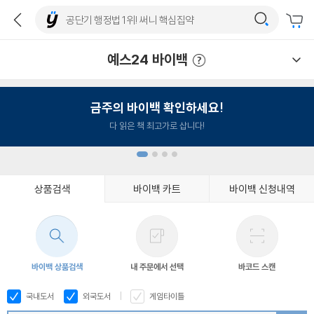
예스24 바이백
예스24 바이백 이용안내
금주의 바이백 확인하세요!
다 읽은 책 최고가로 삽니다!
상품검색
바이백 카트
바이백 신청내역
1
2
3
4
바이백 상품검색
내 주문에서 선택
바코드 스캔
국내도서
외국도서
게임타이틀