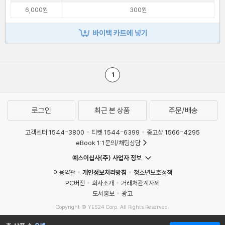
6,000원
300원
바이백 카트에 넣기
1
로그인
최근 본 상품
주문/배송
고객센터 1544-3800
티켓 1544-6399
중고샵 1566-4295
eBook 1:1문의/채팅상담
예스이십사(주) 사업자 정보
이용약관
개인정보처리방침
청소년보호정책
PC버전
회사소개
거래처관계자께
도서홍보
광고
Copyright © YES24 Corp. All Rights Reserved.
MATOM5