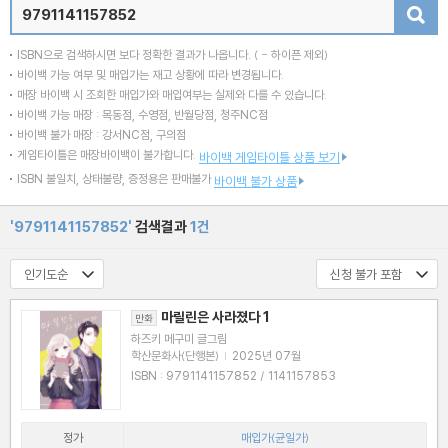
검색
ISBN으로 검색하시면 보다 정확한 결과가 나옵니다.
( - 하이픈 제외)
바이백 가능 여부 및 매입가는 재고 상황에 따라 변경됩니다.
매장 바이백 시 조회한 매입가와 매입여부는 실제와 다를 수 있습니다.
바이백 가능 매장 : 목동점, 수영점, 반월당점, 청주NC점
바이백 불가 매장 : 강서NC점, 구의점
게임타이틀은 매장바이백이 불가합니다.
바이백 게임타이틀 상품 보기
ISBN 불일치, 상태불량, 증정용은 판매불가
바이백 불가 상품
'9791141157852'
검색결과
1건
마릴린은 사라졌다 1
만화
하즈키 메구미 글그림
학산문화사(단행본)
|
2025년 07월
ISBN : 9791141157852 / 1141157853
정가
매입가(균일가)