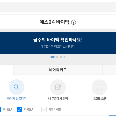
예스24 바이백
예스24 바이백 이용안내
금주의 바이백 확인하세요!
다 읽은 책 최고가로 삽니다!
바이백 카트
1
2
3
4
바이백 상품검색
내 주문에서 선택
바코드 스캔
국내도서
외국도서
게임타이틀