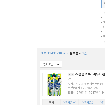
I
바
매
바
바
I
'9791141170875'
검색결과
1건
소설 블루 록 : 싸우기 전
도서
는
모에기 모모 저/카네시로 무네유키
노미야 코타 그림
학산문화사
|
2025년 12월
ISBN : 9791141170875 / 11411708
76
정가
매입가(최상)
매입가(상)
매입