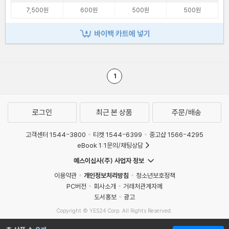
7,500원
600원
500원
500원
바이백 카트에 넣기
1
로그인
최근 본 상품
주문/배송
고객센터 1544-3800
티켓 1544-6399
중고샵 1566-4295
eBook 1:1문의/채팅상담
예스이십사(주) 사업자 정보
이용약관
개인정보처리방침
청소년보호정책
PC버전
회사소개
거래처관계자께
도서홍보
광고
Copyright © YES24 Corp. All Rights Reserved.
MATOM5