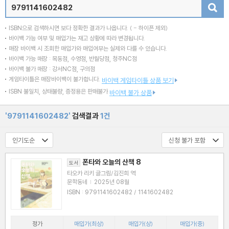
검색
ISBN으로 검색하시면 보다 정확한 결과가 나옵니다.
( - 하이픈 제외)
바이백 가능 여부 및 매입가는 재고 상황에 따라 변경됩니다.
매장 바이백 시 조회한 매입가와 매입여부는 실제와 다를 수 있습니다.
바이백 가능 매장 : 목동점, 수영점, 반월당점, 청주NC점
바이백 불가 매장 : 강서NC점, 구의점
게임타이틀은 매장바이백이 불가합니다.
바이백 게임타이틀 상품 보기
ISBN 불일치, 상태불량, 증정용은 판매불가
바이백 불가 상품
'9791141602482'
검색결과
1건
폰타와 오늘의 산책 8
도서
타오카 리키 글그림/김진희 역
문학동네
|
2025년 08월
ISBN : 9791141602482 / 1141602482
정가
매입가(최상)
매입가(상)
매입가(중)