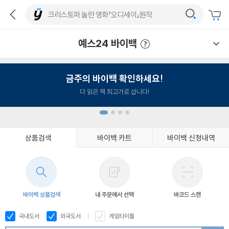
예스24 바이백
예스24 바이백 이용안내
금주의 바이백 확인하세요!
다 읽은 책 최고가로 삽니다!
상품검색
바이백 카트
바이백 신청내역
1
2
3
4
바이백 상품검색
내 주문에서 선택
바코드 스캔
국내도서
외국도서
게임타이틀