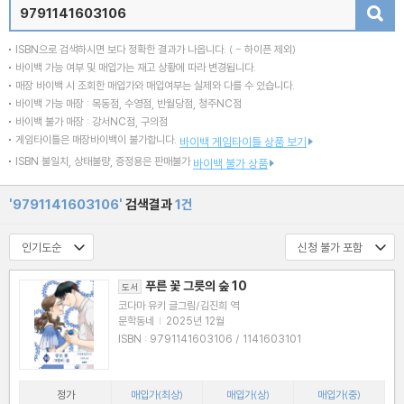
검색
ISBN으로 검색하시면 보다 정확한 결과가 나옵니다.
( - 하이픈 제외)
바이백 가능 여부 및 매입가는 재고 상황에 따라 변경됩니다.
매장 바이백 시 조회한 매입가와 매입여부는 실제와 다를 수 있습니다.
바이백 가능 매장 : 목동점, 수영점, 반월당점, 청주NC점
바이백 불가 매장 : 강서NC점, 구의점
게임타이틀은 매장바이백이 불가합니다.
바이백 게임타이틀 상품 보기
ISBN 불일치, 상태불량, 증정용은 판매불가
바이백 불가 상품
'9791141603106'
검색결과
1건
푸른 꽃 그릇의 숲 10
도서
코다마 유키 글그림/김진희 역
문학동네
|
2025년 12월
ISBN : 9791141603106 / 1141603101
정가
매입가(최상)
매입가(상)
매입가(중)