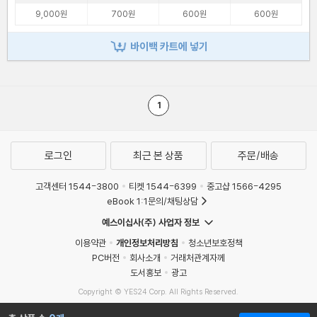
9,000원
700원
600원
600원
바이백 카트에 넣기
1
로그인
최근 본 상품
주문/배송
고객센터 1544-3800
티켓 1544-6399
중고샵 1566-4295
eBook 1:1문의/채팅상담
예스이십사(주) 사업자 정보
이용약관
개인정보처리방침
청소년보호정책
PC버전
회사소개
거래처관계자께
도서홍보
광고
Copyright © YES24 Corp. All Rights Reserved.
MATOM5