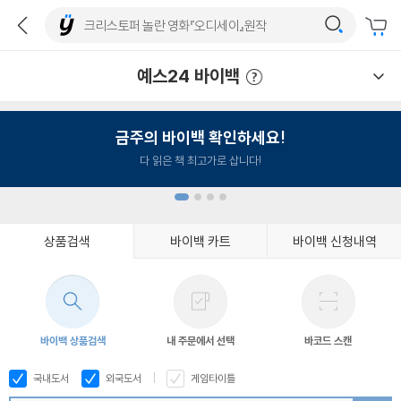
예스24 바이백
예스24 바이백 이용안내
금주의 바이백 확인하세요!
다 읽은 책 최고가로 삽니다!
상품검색
바이백 카트
바이백 신청내역
1
2
3
4
바이백 상품검색
내 주문에서 선택
바코드 스캔
국내도서
외국도서
게임타이틀