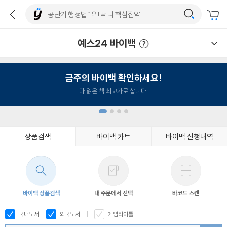
예스24 바이백
예스24 바이백 이용안내
금주의 바이백 확인하세요!
다 읽은 책 최고가로 삽니다!
상품검색
바이백 카트
바이백 신청내역
1
2
3
4
바이백 상품검색
내 주문에서 선택
바코드 스캔
국내도서
외국도서
게임타이틀