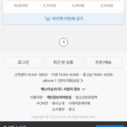
16,800원
3,700원
3,400원
3,000원
바이백 카트에 넣기
1
로그인
최근 본 상품
주문/배송
고객센터 1544-3800
티켓 1544-6399
중고샵 1566-4295
eBook 1:1문의/채팅상담
예스이십사(주) 사업자 정보
이용약관
개인정보처리방침
청소년보호정책
PC버전
회사소개
거래처관계자께
도서홍보
광고
Copyright © YES24 Corp. All Rights Reserved.
MATOM14