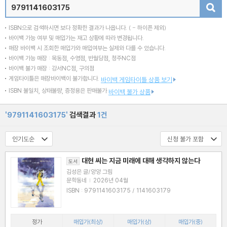
검색
ISBN으로 검색하시면 보다 정확한 결과가 나옵니다.
( - 하이픈 제외)
바이백 가능 여부 및 매입가는 재고 상황에 따라 변경됩니다.
매장 바이백 시 조회한 매입가와 매입여부는 실제와 다를 수 있습니다.
바이백 가능 매장 : 목동점, 수영점, 반월당점, 청주NC점
바이백 불가 매장 : 강서NC점, 구의점
게임타이틀은 매장바이백이 불가합니다.
바이백 게임타이틀 상품 보기
ISBN 불일치, 상태불량, 증정용은 판매불가
바이백 불가 상품
'9791141603175'
검색결과
1건
대현 씨는 지금 미래에 대해 생각하지 않는다
도서
김성은 글/양양 그림
문학동네
|
2026년 04월
ISBN : 9791141603175 / 1141603179
정가
매입가(최상)
매입가(상)
매입가(중)